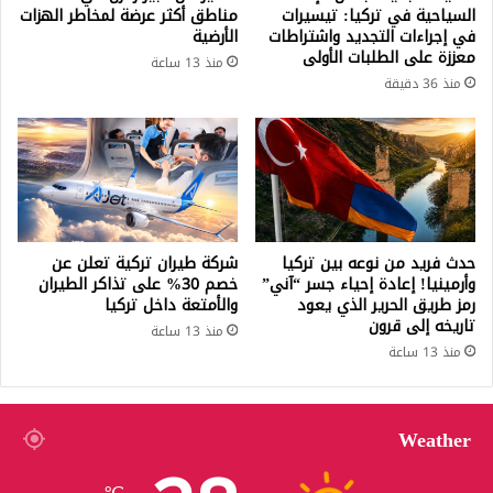
السياحية في تركيا: تيسيرات
مناطق أكثر عرضة لمخاطر الهزات
في إجراءات التجديد واشتراطات
الأرضية
معززة على الطلبات الأولى
منذ 13 ساعة
منذ 36 دقيقة
حدث فريد من نوعه بين تركيا
شركة طيران تركية تعلن عن
وأرمينيا! إعادة إحياء جسر “آني”
خصم 30% على تذاكر الطيران
رمز طريق الحرير الذي يعود
والأمتعة داخل تركيا
تاريخه إلى قرون
منذ 13 ساعة
منذ 13 ساعة
Weather