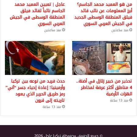
من هو العميد محمد الجاسم؟
عاجل | تعيين العميد محمد
أبرز المعلومات عن نائب قائد
الجاسم نائباً لقائد فيلق
فيلق المنطقة الوسطى الجديد
المنطقة الوسطى في الجيش
في الجيش العربي السوري
العربي السوري
منذ ساعتين
منذ ساعتين
تحذير من خبير زلازل في أضنة..
حدث فريد من نوعه بين تركيا
4 مناطق أكثر عرضة لمخاطر
وأرمينيا! إعادة إحياء جسر “آني”
الهزات الأرضية
رمز طريق الحرير الذي يعود
تاريخه إلى قرون
منذ 13 ساعة
منذ 13 ساعة
© جميع الحقوق محفوظة تركيا عاجل 2026