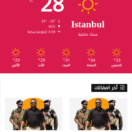
28
℃
Istanbul
33º - 25º
56%
3.59 كيلومتر/ساعة
سماء صافية
29
29
31
34
33
℃
℃
℃
℃
℃
الخميس
الجمعة
السبت
الأحد
الأثنين
أخر المقالات