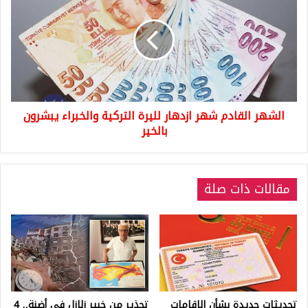
شهر
ازدهار
لليرة
التركية
والخبراء
يبشرون
بالخير
الشهر القادم شهر ازدهار لليرة التركية والخبراء يبشرون
بالخير
مقالات ذات صلة
تحديثات جديدة بشأن الإقامات
تحذير من خبير زلازل في أضنة.. 4