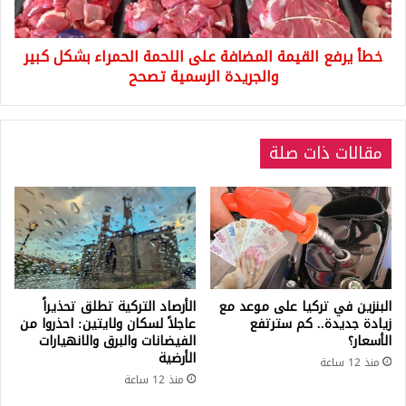
بشكل
كبير
خطأ يرفع القيمة المضافة على اللحمة الحمراء بشكل كبير
والجريدة
الرسمية
والجريدة الرسمية تصحح
تصحح
مقالات ذات صلة
البنزين في تركيا على موعد مع
الأرصاد التركية تطلق تحذيراً
زيادة جديدة.. كم سترتفع
عاجلاً لسكان ولايتين: احذروا من
الأسعار؟
الفيضانات والبرق والانهيارات
الأرضية
منذ 12 ساعة
منذ 12 ساعة