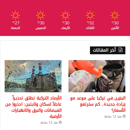
27
30
30
32
30
℃
℃
℃
℃
℃
الأثنين
الثلاثاء
الأربعاء
الخميس
الجمعة
أخر المقالات
البنزين في تركيا على موعد مع
الأرصاد التركية تطلق تحذيراً
زيادة جديدة.. كم سترتفع
عاجلاً لسكان ولايتين: احذروا من
الأسعار؟
الفيضانات والبرق والانهيارات
الأرضية
منذ 12 ساعة
منذ 12 ساعة