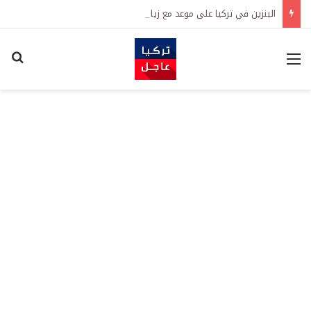
البنزين في تركيا على موعد مع زيادة جديدة.. كم سترتفع الأسعار؟
القائمة
اكت