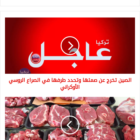
الصين
تخرج
عن
صمتها
وتحدد
طرفها
في
الصراع
الروسي
الصين تخرج عن صمتها وتحدد طرفها في الصراع الروسي
الأوكراني
الأوكراني
خطأ
يرفع
القيمة
المضافة
على
اللحمة
الحمراء