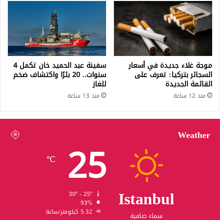
موجة غلاء جديدة في أسعار
سفينة عبد الحميد خان تكمل 4
السجائر بتركيا: تعرف على
سنوات.. 20 بئرًا واكتشاف ضخم
القائمة الجديدة
للغاز
منذ 12 ساعة
منذ 13 ساعة
Weather
25
℃
Istanbul
30º - 25º
93%
5.32 كيلومتر/ساعة
سماء صافية