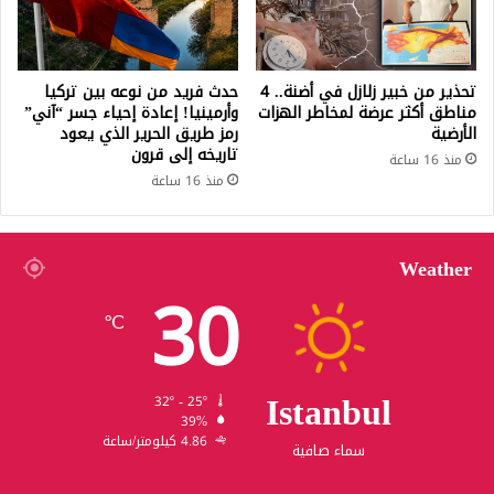
تحذير من خبير زلازل في أضنة.. 4
حدث فريد من نوعه بين تركيا
مناطق أكثر عرضة لمخاطر الهزات
وأرمينيا! إعادة إحياء جسر “آني”
الأرضية
رمز طريق الحرير الذي يعود
تاريخه إلى قرون
منذ 16 ساعة
منذ 16 ساعة
Weather
30
℃
Istanbul
32º - 25º
39%
4.86 كيلومتر/ساعة
سماء صافية