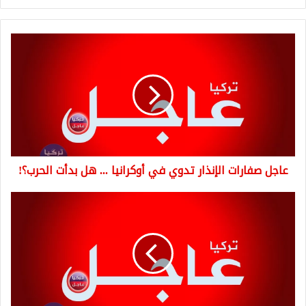
عاجل
صفارات
الإنذار
تدوي
في
أوكرانيا
...
هل
بدأت
عاجل صفارات الإنذار تدوي في أوكرانيا ... هل بدأت الحرب؟!
الحرب؟!
عاجل
اسرائيل
تنفذ
غارات
جوية
فوق
بيروت