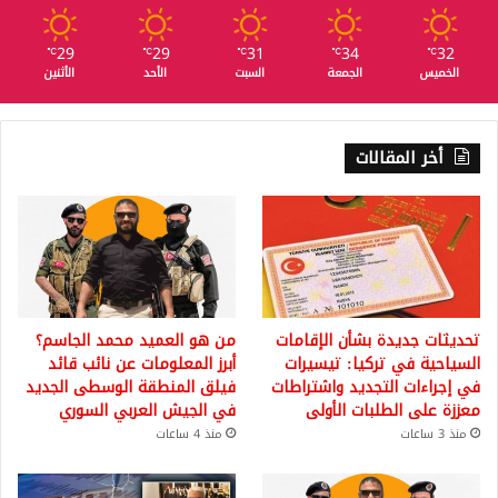
29
29
31
34
32
℃
℃
℃
℃
℃
الخميس
الجمعة
السبت
الأحد
الأثنين
أخر المقالات
تحديثات جديدة بشأن الإقامات
من هو العميد محمد الجاسم؟
السياحية في تركيا: تيسيرات
أبرز المعلومات عن نائب قائد
في إجراءات التجديد واشتراطات
فيلق المنطقة الوسطى الجديد
معززة على الطلبات الأولى
في الجيش العربي السوري
منذ 3 ساعات
منذ 4 ساعات