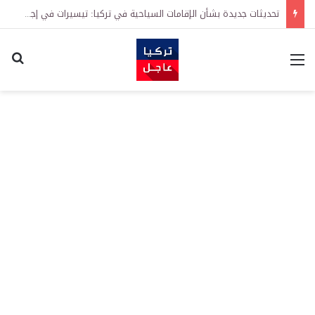
تحديثات جديدة بشأن الإقامات السياحية في تركيا: تيسيرات في إجراءات التجديد واشتراطات معززة على الطلبات الأولى
القائمة
اكت