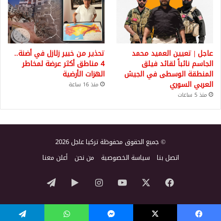
عاجل | تعيين العميد محمد
تحذير من خبير زلازل في أضنة..
الجاسم نائباً لقائد فيلق
4 مناطق أكثر عرضة لمخاطر
المنطقة الوسطى في الجيش
الهزات الأرضية
العربي السوري
منذ 16 ساعة
منذ 5 ساعات
© جميع الحقوق محفوظة تركيا عاجل 2026
اتصل بنا
سياسة الخصوصية
من نحن
أعلن معنا
‫X
فيسبوك
‫YouTube
انستقرام
‏Google
تيلقرام
Play