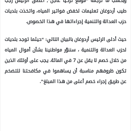
وبحسب ما ترجمه “موقع تركيا عاجل”, أعطى الرئيس رجب
طيب أردوغان تعليمات لخفض فواتير المياه، واتخذت بلديات
حزب العدالة والتنمية إجراءاتها في هذا الخصوص.
حيث أدلى الرئيس أردوغان بالبيان التالي: “حيثما توجد بلديات
لحزب العدالة والتنمية ، سننوّر مواطنينا بشأن أموال المياه
من خلال خصم لا يقل عن 7 في المائة. يجب على أولئك الذين
تكون ظروفهم مناسبة أن يساهموا في مكافحتنا للتضخم
عن طريق إجراء خصم أعلى من هذا المبلغ”.