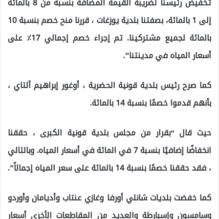
تخفيض رئيسنا لضريبة القيمة المضافة بنسبة من 8 بالمائة
إلى 1 بالمائة، بصفتنا بلدية يوزغات ، قررنا منح خصم بنسبة 10
بالمائة لجميع مشتركينا. تم إجراء خصم إجمالي 17٪ على
أسعار المياه في مدينتنا”.
كما صرح رئيس بلدية قونية الحضرية ، أوغور إبراهيم ألتاي ،
بأنهم قدموا خصمًا بنسبة 14 بالمائة.
حيث قال “بقرار من مجلس بلدية قونية الكبرى ، حققنا
انخفاضًا إضافيًا بنسبة 7 في المائة في أسعار المياه. وبالتالي
، فقد حققنا خصمًا بنسبة 14 بالمائة على سعر المياه إجمالاً”.
كما خفضت بلديات شانلي أورفا وغازي عنتاب وأديامان وأوردو
وسامسون وإسبارطة والعديد من المقاطعات الأخرى أسعار