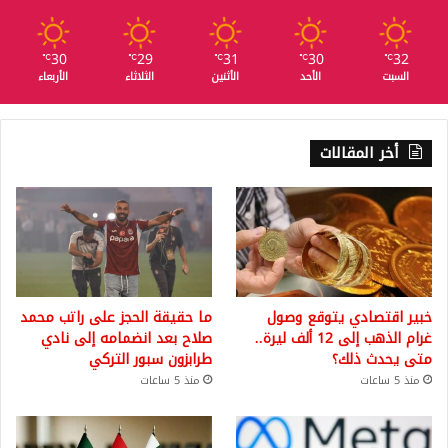
30
29
31
30
32
℃
℃
℃
℃
℃
السبت
الأحد
الأثنين
الثلاثاء
الأربعاء
أخر المقالات
خبير اقتصادي يتوقع وصول
ما حقيقة الحجز على راتب محمد
غرام الذهب إلى 12 ألف ليرة..
صلاح بعد انضمامه إلى نادي
متى يحدث ذلك؟
طرابزون سبور التركي
منذ 5 ساعات
منذ 5 ساعات