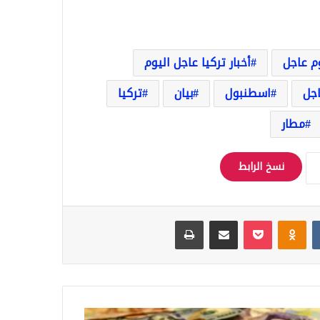
وم عاجل
أخبار تركيا عاجل اليوم
اجل
اسطنبول
بيان
تركيا
مطار
نسخ الرابط
Odnoklassniki
‫Pocket
مشاركة عبر البريد
طباعة
ر