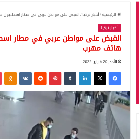
الرئيسية
/
أخبار تركيا
/
القبض على مواطن عربي في مطار اسطنبول قادم من دبي
أخبار تركيا
هاتف مهرب
الأحد, 20 فبراير, 2022
فيسبوك
‫X
لينكدإن
بينتيريست
iki