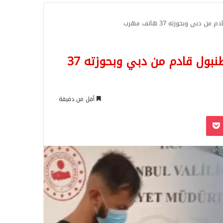
للبحث
 وبحوزته 37 هاتف مهرب
القبض على مواطن عربي في مطار اسطنبول قادم من دبي وبحوزته 37
أقل من دقيقة
‫Pocket
Odnoklassn