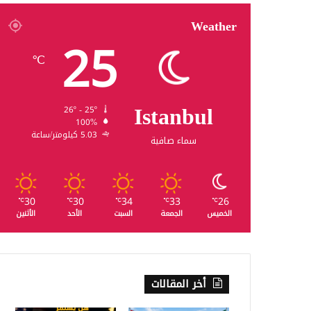
Weather
25
℃
Istanbul
26º - 25º
100%
5.03 كيلومتر/ساعة
سماء صافية
30
30
34
33
26
℃
℃
℃
℃
℃
الخميس
الجمعة
السبت
الأحد
الأثنين
أخر المقالات