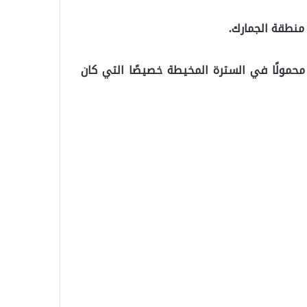
منطقة الجمارك.
ش الجسدي للراكب ، تم اكتشاف 37 هاتفًا محمولًا في السترة المخيطة خصيصًا التي كان