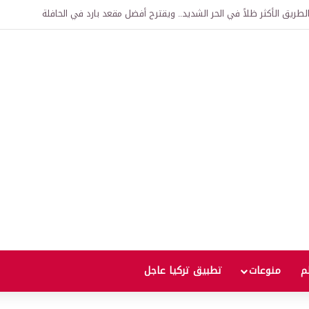
تفاقية لإنشاء “الجامعة السورية التركية” في دمشق.. منح دراسية واعتراف بالشهادا
لم
منوعات
تطبيق تركيا عاجل