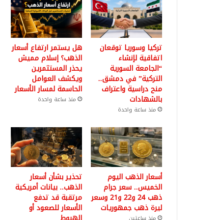
تركيا وسوريا توقعان
هل يستمر ارتفاع أسعار
اتفاقية لإنشاء
الذهب؟ إسلام مميش
“الجامعة السورية
يحذر المستثمرين
التركية” في دمشق..
ويكشف العوامل
منح دراسية واعتراف
الحاسمة لمسار الأسعار
بالشهادات
منذ ساعة واحدة
منذ ساعة واحدة
أسعار الذهب اليوم
تحذير بشأن أسعار
الخميس.. سعر جرام
الذهب.. بيانات أمريكية
ذهب 24 و22 و21 وسعر
مرتقبة قد تدفع
ليرة ذهب جمهوريات
الأسعار للصعود أو
الهبوط
منذ ساعتين