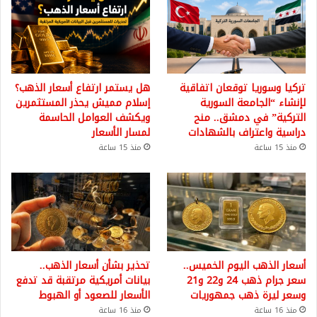
تركيا وسوريا توقعان اتفاقية
هل يستمر ارتفاع أسعار الذهب؟
لإنشاء “الجامعة السورية
إسلام مميش يحذر المستثمرين
التركية” في دمشق.. منح
ويكشف العوامل الحاسمة
دراسية واعتراف بالشهادات
لمسار الأسعار
منذ 15 ساعة
منذ 15 ساعة
أسعار الذهب اليوم الخميس..
تحذير بشأن أسعار الذهب..
سعر جرام ذهب 24 و22 و21
بيانات أمريكية مرتقبة قد تدفع
وسعر ليرة ذهب جمهوريات
الأسعار للصعود أو الهبوط
منذ 16 ساعة
منذ 16 ساعة