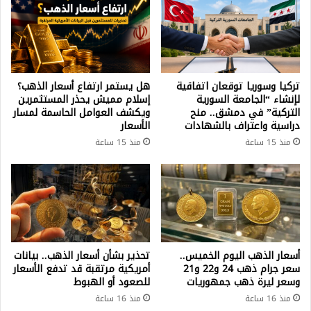
تركيا وسوريا توقعان اتفاقية
هل يستمر ارتفاع أسعار الذهب؟
لإنشاء “الجامعة السورية
إسلام مميش يحذر المستثمرين
التركية” في دمشق.. منح
ويكشف العوامل الحاسمة لمسار
دراسية واعتراف بالشهادات
الأسعار
منذ 15 ساعة
منذ 15 ساعة
أسعار الذهب اليوم الخميس..
تحذير بشأن أسعار الذهب.. بيانات
سعر جرام ذهب 24 و22 و21
أمريكية مرتقبة قد تدفع الأسعار
وسعر ليرة ذهب جمهوريات
للصعود أو الهبوط
منذ 16 ساعة
منذ 16 ساعة