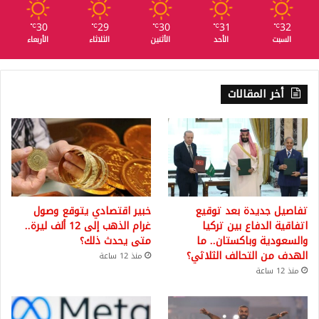
30
29
30
31
32
℃
℃
℃
℃
℃
السبت
الأحد
الأثنين
الثلاثاء
الأربعاء
أخر المقالات
تفاصيل جديدة بعد توقيع
خبير اقتصادي يتوقع وصول
اتفاقية الدفاع بين تركيا
غرام الذهب إلى 12 ألف ليرة..
والسعودية وباكستان.. ما
متى يحدث ذلك؟
الهدف من التحالف الثلاثي؟
منذ 12 ساعة
منذ 12 ساعة