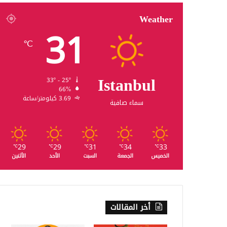
Weather
31
℃
Istanbul
33º - 25º
66%
3.69 كيلومتر/ساعة
سماء صافية
29
29
31
34
33
℃
℃
℃
℃
℃
الخميس
الجمعة
السبت
الأحد
الأثنين
أخر المقالات