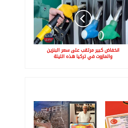
ر
قب
ر
زين
مازوت
ا
انخفاض كبير مرتقب على سعر البنزين
ه
لة
والمازوت في تركيا هذه الليلة