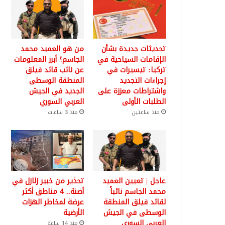
تحديثات جديدة بشأن
من هو العميد محمد
الإقامات السياحية في
الجاسم؟ أبرز المعلومات
تركيا: تيسيرات في
عن نائب قائد فيلق
إجراءات التجديد
المنطقة الوسطى
واشتراطات معززة على
الجديد في الجيش
الطلبات الأولى
العربي السوري
منذ ساعتين
منذ 3 ساعات
عاجل | تعيين العميد
تحذير من خبير زلازل في
محمد الجاسم نائباً
أضنة.. 4 مناطق أكثر
لقائد فيلق المنطقة
عرضة لمخاطر الهزات
الوسطى في الجيش
الأرضية
العربي السوري
منذ 14 ساعة