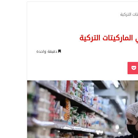
للبحث
ات التركية
الماركيتات التركية
دقيقة واحدة
‫Pocket
Odnoklassn