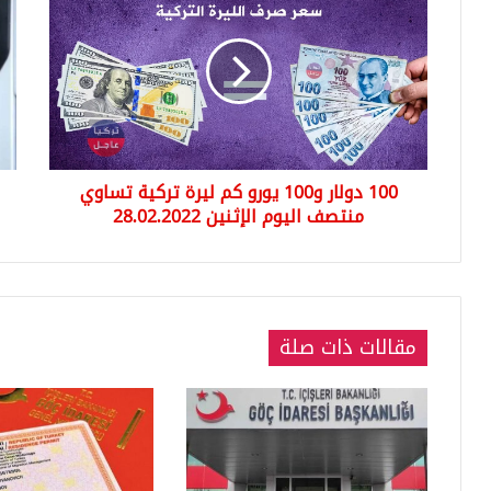
دولار
كبي
و100
مرت
يورو
على
كم
سع
ليرة
البن
تركية
وال
تساوي
في
منتصف
تركي
100 دولار و100 يورو كم ليرة تركية تساوي
اليوم
هذ
الإثنين
منتصف اليوم الإثنين 28.02.2022
اللي
28.02.2022
مقالات ذات صلة