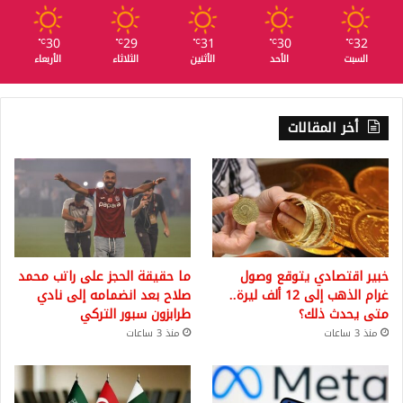
30
29
31
30
32
℃
℃
℃
℃
℃
السبت
الأحد
الأثنين
الثلاثاء
الأربعاء
أخر المقالات
خبير اقتصادي يتوقع وصول
ما حقيقة الحجز على راتب محمد
غرام الذهب إلى 12 ألف ليرة..
صلاح بعد انضمامه إلى نادي
متى يحدث ذلك؟
طرابزون سبور التركي
منذ 3 ساعات
منذ 3 ساعات