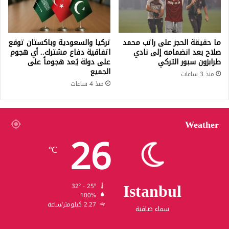
ما حقيقة الحجز على راتب محمد
تركيا والسعودية وباكستان توقع
صلاح بعد انضمامه إلى نادي
اتفاقية دفاع مشترك.. أي هجوم
طرابزون سبور التركي
على دولة يُعد هجوماً على
الجميع
منذ 3 ساعات
منذ 4 ساعات
Weather
26
℃
Istanbul
32º - 25º
100%
2.27 كيلومتر/ساعة
سماء صافية