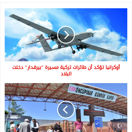
أوكرانيا
تؤكد
أن
طائرات
تركية
مسيرة
"بيرقدار"
دخلت
البلاد
أوكرانيا تؤكد أن طائرات تركية مسيرة "بيرقدار" دخلت
البلاد
بيان
هام
لمعبر
باب
السلامة
حول
اجازة
عيد