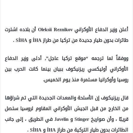
أعلن وزير الدفاع الأوكراني Oleksii Reznikov أن بلاده اشترت
طائرات بدون طيار جديدة من تركيا من طراز İHA و SİHA .
ووفقاً لما ترجمه “موقع تركيا عاجل”, أدلى وزير الدفاع
الأوكراني أوليكسي ريزنيكوف ببيان بينما كانت الحرب بين
روسيا وأوكرانيا مستمرة منذ يوم الخميس.
قال ريزنيكوف إن الأسلحة والمعدات الجديدة التي تم شراؤها
من الخارج من قبل الجيش الأوكراني المقاوم لروسيا ستصل
قريبًا ، وأن صواريخ Stinger و Javelin في الطريق ، إلى جانب
الطائرات بدون طيار التركية من طراز İHA و SİHA .