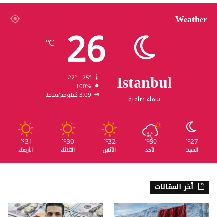
Weather
26
℃
Istanbul
27º - 25º
100%
3.09 كيلومتر/ساعة
سماء صافية
31
30
32
30
27
℃
℃
℃
℃
℃
السبت
الأحد
الأثنين
الثلاثاء
الأربعاء
أخر المقالات