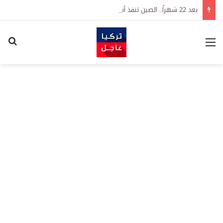
بعد 22 شهراً.. الصين تنفذ أقوى عملية شراء للذهب منذ أكتوبر 2023
القائمة
اكت