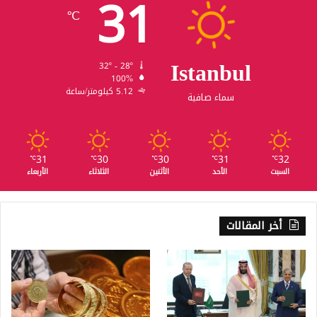
31
℃
Istanbul
32º - 28º
100%
5.12 كيلومتر/ساعة
سماء صافية
31
30
30
31
32
℃
℃
℃
℃
℃
السبت
الأحد
الأثنين
الثلاثاء
الأربعاء
أخر المقالات