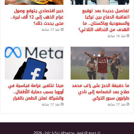
تفاصيل جديدة بعد توقيع
خبير اقتصادي يتوقع وصول
اتفاقية الدفاع بين تركيا
غرام الذهب إلى 12 ألف ليرة..
والسعودية وباكستان.. ما
متى يحدث ذلك؟
الهدف من التحالف الثلاثي؟
منذ 17 ساعة
منذ 16 ساعة
ما حقيقة الحجز على راتب محمد
ميتا تتلقى غرامة قياسية في
صلاح بعد انضمامه إلى نادي
أوروبا بسبب حماية الأطفال..
طرابزون سبور التركي
والشركة تعلن الطعن بالقرار
منذ 17 ساعة
منذ 17 ساعة
© جميع الحقوق محفوظة تركيا عاجل 2026