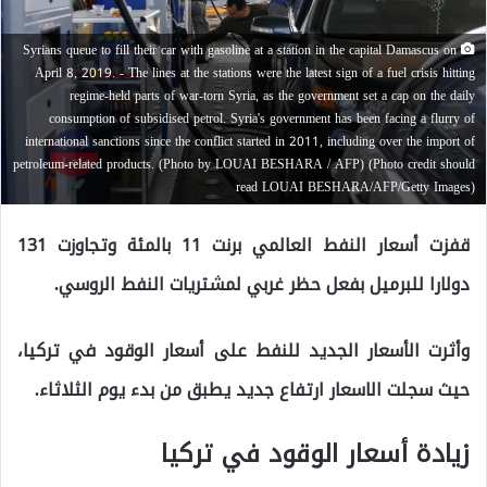
Syrians queue to fill their car with gasoline at a station in the capital Damascus on
April 8, 2019. - The lines at the stations were the latest sign of a fuel crisis hitting
regime-held parts of war-torn Syria, as the government set a cap on the daily
consumption of subsidised petrol. Syria's government has been facing a flurry of
international sanctions since the conflict started in 2011, including over the import of
petroleum-related products. (Photo by LOUAI BESHARA / AFP) (Photo credit should
read LOUAI BESHARA/AFP/Getty Images)
قفزت أسعار النفط العالمي برنت 11 بالمئة وتجاوزت 131
دولارا للبرميل بفعل حظر غربي لمشتريات النفط الروسي.
وأثرت الأسعار الجديد للنفط على أسعار الوقود في تركيا،
حيث سجلت الاسعار ارتفاع جديد يطبق من بدء يوم الثلاثاء.
زيادة أسعار الوقود في تركيا