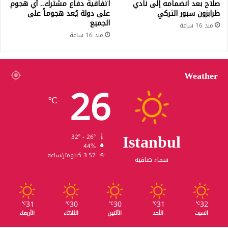
صلاح بعد انضمامه إلى نادي
اتفاقية دفاع مشترك.. أي هجوم
طرابزون سبور التركي
على دولة يُعد هجوماً على
الجميع
منذ 16 ساعة
منذ 16 ساعة
Weather
26
℃
Istanbul
32º - 26º
44%
3.57 كيلومتر/ساعة
سماء صافية
31
30
30
31
32
℃
℃
℃
℃
℃
السبت
الأحد
الأثنين
الثلاثاء
الأربعاء