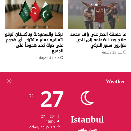
ما حقيقة الحجز على راتب محمد
تركيا والسعودية وباكستان توقع
صلاح بعد انضمامه إلى نادي
اتفاقية دفاع مشترك.. أي هجوم
طرابزون سبور التركي
على دولة يُعد هجوماً على
الجميع
منذ 23 دقيقة
منذ 41 دقيقة
Weather
27
℃
Istanbul
27º - 25º
100%
3.9 كيلومتر/ساعة
سماء صافية