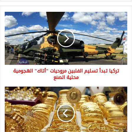
تركيا
تبدأ
تسليم
الفلبين
مروحيات
"أتاك"
الهجومية
محلية
الصنع
تركيا تبدأ تسليم الفلبين مروحيات "أتاك" الهجومية
محلية الصنع
ارتفاع
كبير
على
سعر
غرام
الذهب
في