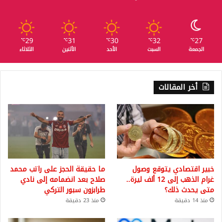
29
31
30
32
27
℃
℃
℃
℃
℃
الجمعة
السبت
الأحد
الأثنين
الثلاثاء
أخر المقالات
خبير اقتصادي يتوقع وصول
ما حقيقة الحجز على راتب محمد
غرام الذهب إلى 12 ألف ليرة..
صلاح بعد انضمامه إلى نادي
متى يحدث ذلك؟
طرابزون سبور التركي
منذ 14 دقيقة
منذ 23 دقيقة