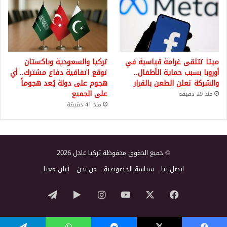
ميتا تتلقى غرامة قياسية في
تركيا والسعودية وباكستان
أوروبا بسبب حماية الأطفال..
توقع اتفاقية دفاع مشترك.. أي
والشركة تعلن الطعن بالقرار
هجوم على دولة يُعد هجوماً
على الجميع
منذ 29 دقيقة
منذ 41 دقيقة
© جميع الحقوق محفوظة تركيا عاجل 2026
اتصل بنا
سياسة الخصوصية
من نحن
أعلن معنا
‫X
فيسبوك
‫YouTube
انستقرام
‏Google
تيلقرام
Play