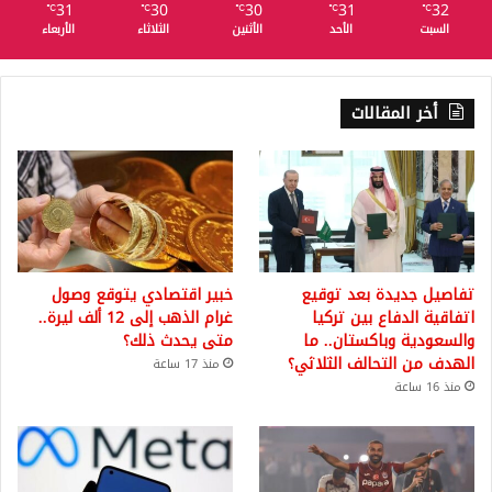
31
30
30
31
32
℃
℃
℃
℃
℃
السبت
الأحد
الأثنين
الثلاثاء
الأربعاء
أخر المقالات
تفاصيل جديدة بعد توقيع
خبير اقتصادي يتوقع وصول
اتفاقية الدفاع بين تركيا
غرام الذهب إلى 12 ألف ليرة..
والسعودية وباكستان.. ما
متى يحدث ذلك؟
الهدف من التحالف الثلاثي؟
منذ 17 ساعة
منذ 16 ساعة