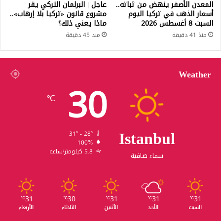
المعدن الأصفر ينهض من ثباته..
عاجل | البرلمان التركي يقر
أسعار الذهب في تركيا اليوم
مشروع قانون «تركيا بلا إرهاب»..
السبت 8 أغسطس 2026
ماذا يعني ذلك؟
منذ 41 دقيقة
منذ 45 دقيقة
Weather
30
℃
Istanbul
31º - 28º
100%
5.8 كيلومتر/ساعة
سماء صافية
31
30
31
31
31
℃
℃
℃
℃
℃
السبت
الأحد
الأثنين
الثلاثاء
الأربعاء