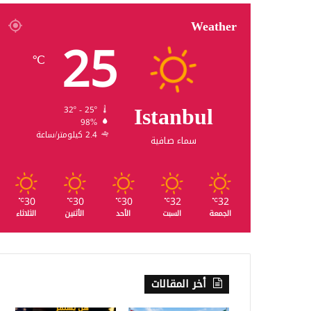
Weather
25
℃
Istanbul
32º - 25º
98%
2.4 كيلومتر/ساعة
سماء صافية
30
30
30
32
32
℃
℃
℃
℃
℃
الجمعة
السبت
الأحد
الأثنين
الثلاثاء
أخر المقالات