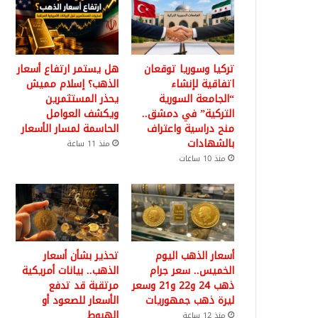
تركيا وسوريا توقعان
هل يستمر ارتفاع أسعار
اتفاقية لإنشاء
الذهب؟ إسلام مميش
“الجامعة السورية
يحذر المستثمرين
التركية” في دمشق..
ويكشف العوامل
منح دراسية واعتراف
الحاسمة لمسار الأسعار
بالشهادات
منذ 11 ساعة
منذ 10 ساعات
أسعار الذهب اليوم
تحذير بشأن أسعار
الخميس.. سعر جرام
الذهب.. بيانات أمريكية
ذهب 24 و22 و21 وسعر
مرتقبة قد تدفع
ليرة ذهب جمهوريات
الأسعار للصعود أو
الهبوط
منذ 12 ساعة