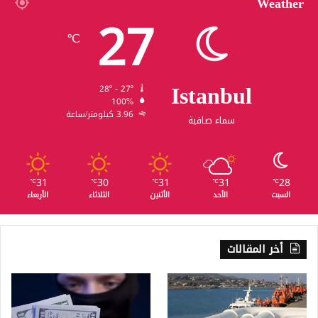
Weather
27
℃
Istanbul
28º - 27º
100%
3.96 كيلومتر/ساعة
سماء صافية
31
30
31
31
28
℃
℃
℃
℃
℃
السبت
الأحد
الأثنين
الثلاثاء
الأربعاء
أخر المقالات