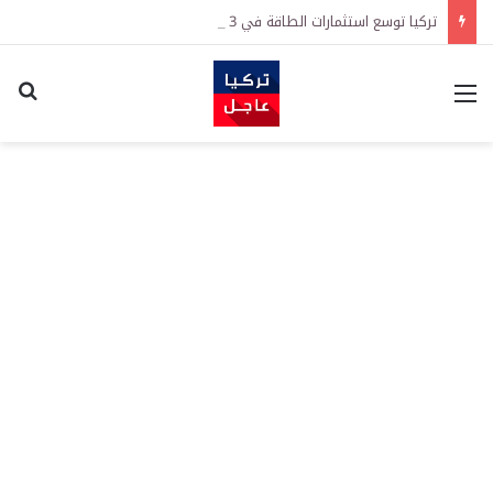
تركيا توسع استثمارات الطاقة في 3 قارات وتكشف هدفاً كبيراً
القائمة
اكت