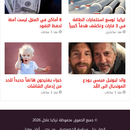
تركيا توسع استثمارات الطاقة
8 أماكن في المنزل ليست آمنة
في 3 قارات وتكشف هدفاً كبيراً
لحفظ النقود
منذ ساعتين
منذ 3 ساعات
والد ليونيل ميسي يودع
خبراء يقترحون هاتفاً جديداً للحد
المونديال الى الأبد
من إدمان الشاشات
منذ 3 ساعات
منذ 3 ساعات
© جميع الحقوق محفوظة تركيا عاجل 2026
اتصل بنا
سياسة الخصوصية
من نحن
أعلن معنا