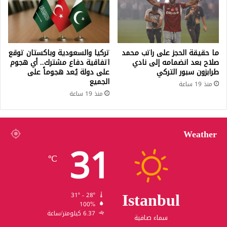
ما حقيقة الحجز على راتب محمد
تركيا والسعودية وباكستان توقع
صلاح بعد انضمامه إلى نادي
اتفاقية دفاع مشترك.. أي هجوم
طرابزون سبور التركي
على دولة يُعد هجوماً على
الجميع
منذ 19 ساعة
منذ 19 ساعة
Weather
31
℃
Istanbul
31º - 28º
100%
6.37 كيلومتر/ساعة
سماء صافية