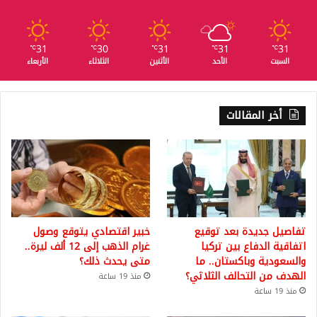
31
30
31
31
31
℃
℃
℃
℃
℃
السبت
الأحد
الأثنين
الثلاثاء
الأربعاء
أخر المقالات
تفاصيل جديدة بعد توقيع
خبير اقتصادي يتوقع وصول
اتفاقية الدفاع بين تركيا
غرام الذهب إلى 12 ألف ليرة..
والسعودية وباكستان.. ما
متى يحدث ذلك؟
الهدف من التحالف الثلاثي؟
منذ 19 ساعة
منذ 19 ساعة