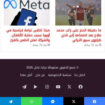
ما حقيقة الحجز على راتب محمد
ميتا تتلقى غرامة قياسية في
صلاح بعد انضمامه إلى نادي
أوروبا بسبب حماية الأطفال..
طرابزون سبور التركي
والشركة تعلن الطعن بالقرار
منذ 19 ساعة
منذ 19 ساعة
© جميع الحقوق محفوظة تركيا عاجل 2026
اتصل بنا
سياسة الخصوصية
من نحن
أعلن معنا
‫X
فيسبوك
‫YouTube
انستقرام
‏Google
تيلقرام
Play