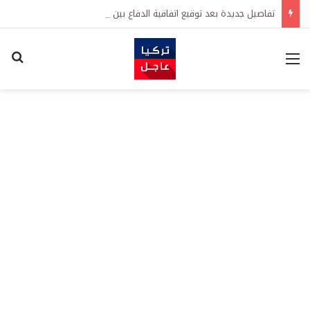
تفاصيل جديدة بعد توقيع اتفاقية الدفاع بين تركيا والسعودية وباكستان.. ما الهدف من التحالف الثلاثي؟
القائمة
اكت