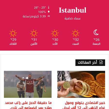
Istanbul
26º - 25º
100%
3.39 كيلومتر/ساعة
سماء صافية
29
31
30
32
26
℃
℃
℃
℃
℃
الجمعة
السبت
الأحد
الأثنين
الثلاثاء
أخر المقالات
خبير اقتصادي يتوقع وصول
ما حقيقة الحجز على راتب محمد
غرام الذهب إلى 12 ألف ليرة..
صلاح بعد انضمامه إلى نادي