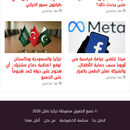
متى يحدث ذلك؟
طرابزون سبور التركي
منذ ساعتين
منذ ساعتين
ميتا تتلقى غرامة قياسية في
تركيا والسعودية وباكستان
أوروبا بسبب حماية الأطفال..
توقع اتفاقية دفاع مشترك.. أي
والشركة تعلن الطعن بالقرار
هجوم على دولة يُعد هجوماً
على الجميع
منذ ساعتين
منذ ساعتين
© جميع الحقوق محفوظة تركيا عاجل 2026
اتصل بنا
سياسة الخصوصية
من نحن
أعلن معنا