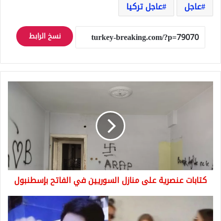
عاجل
عاجل تركيا
نسخ الرابط
كتابات
عنصرية
على
منازل
السوريين
في
الفاتح
بإسطنبول
كتابات عنصرية على منازل السوريين في الفاتح بإسطنبول
اعتقال
مواطن