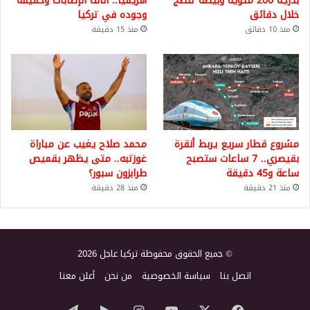
بدرجة 200 مئوية وبيضة تنضج
أفريقيا.. آلاف الإصابات وحقيقة
خلال دقائق
وجوده في تركيا
منذ 10 دقائق
منذ 15 دقيقة
مشروع قطار سريع يربط أنقرة
محمد صلاح يغيب عن مباراة
بقيصري.. 7 ساعات ستصبح
غوزتبه.. متى يظهر بقميص
ساعة و45 دقيقة
طرابزون سبور؟
منذ 21 دقيقة
منذ 28 دقيقة
© جميع الحقوق محفوظة تركيا عاجل 2026
اتصل بنا
سياسة الخصوصية
من نحن
أعلن معنا
‫X
فيسبوك
‫YouTube
انستقرام
‏Google
تيلقرام