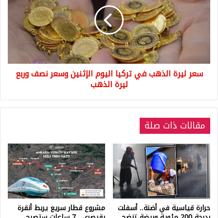
الذهب
في
تركيا
اليوم
الإثنين
وسعر
نصف
سعر ليرة الذهب في تركيا اليوم الإثنين وسعر نصف وربع
وربع
ليرة
ليرة الذهب
الذهب
مقالات ذات صلة
حرارة قياسية في أضنة.. أسفلت
مشروع قطار سريع يربط أنقرة
بدرجة 200 مئوية وبيضة تنضج
بقيصري.. 7 ساعات ستصبح