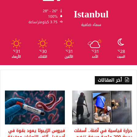
Istanbul
28º - 26º
100%
3.75 كيلومتر/ساعة
سماء صافية
31
30
31
31
28
℃
℃
℃
℃
℃
السبت
الأحد
الأثنين
الثلاثاء
الأربعاء
أخر المقالات
حرارة قياسية في أضنة.. أسفلت
فيروس الإيبولا يعود بقوة في