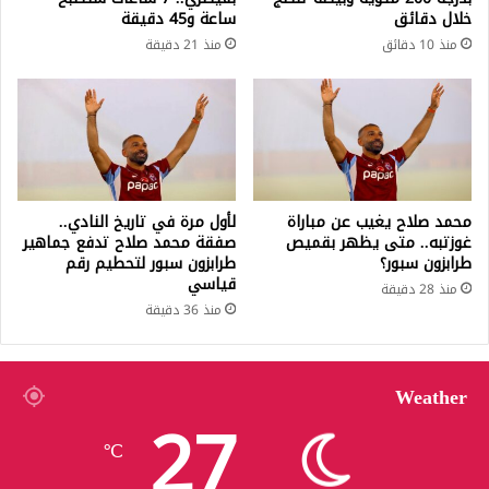
خلال دقائق
ساعة و45 دقيقة
منذ 10 دقائق
منذ 21 دقيقة
محمد صلاح يغيب عن مباراة
لأول مرة في تاريخ النادي..
غوزتبه.. متى يظهر بقميص
صفقة محمد صلاح تدفع جماهير
طرابزون سبور؟
طرابزون سبور لتحطيم رقم
قياسي
منذ 28 دقيقة
منذ 36 دقيقة
Weather
27
℃