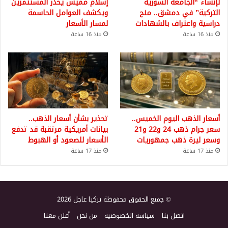
لإنشاء “الجامعة السورية
إسلام مميش يحذر المستثمرين
التركية” في دمشق.. منح
ويكشف العوامل الحاسمة
دراسية واعتراف بالشهادات
لمسار الأسعار
منذ 16 ساعة
منذ 16 ساعة
أسعار الذهب اليوم الخميس..
تحذير بشأن أسعار الذهب..
سعر جرام ذهب 24 و22 و21
بيانات أمريكية مرتقبة قد تدفع
وسعر ليرة ذهب جمهوريات
الأسعار للصعود أو الهبوط
منذ 17 ساعة
منذ 17 ساعة
© جميع الحقوق محفوظة تركيا عاجل 2026
اتصل بنا
سياسة الخصوصية
من نحن
أعلن معنا