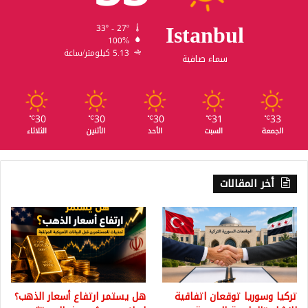
Istanbul
33º - 27º
100%
5.13 كيلومتر/ساعة
سماء صافية
30
30
30
31
33
℃
℃
℃
℃
℃
الجمعة
السبت
الأحد
الأثنين
الثلاثاء
أخر المقالات
تركيا وسوريا توقعان اتفاقية
هل يستمر ارتفاع أسعار الذهب؟