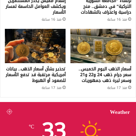
لإنشاء “الجامعة السورية
إسلام مميش يحذر المستثمرين
التركية” في دمشق.. منح
ويكشف العوامل الحاسمة لمسار
دراسية واعتراف بالشهادات
الأسعار
منذ 16 ساعة
منذ 16 ساعة
أسعار الذهب اليوم الخميس..
تحذير بشأن أسعار الذهب.. بيانات
سعر جرام ذهب 24 و22 و21
أمريكية مرتقبة قد تدفع الأسعار
وسعر ليرة ذهب جمهوريات
للصعود أو الهبوط
منذ 17 ساعة
منذ 17 ساعة
Weather
33
℃