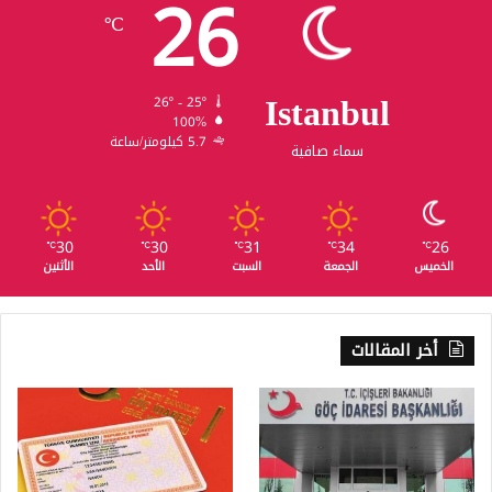
26
℃
Istanbul
26º - 25º
100%
5.7 كيلومتر/ساعة
سماء صافية
30
30
31
34
26
℃
℃
℃
℃
℃
الخميس
الجمعة
السبت
الأحد
الأثنين
أخر المقالات