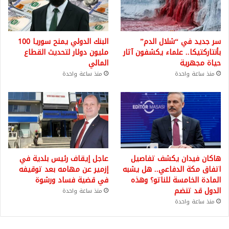
سر جديد في “شلال الدم”
البنك الدولي يمنح سوريا 100
بأنتاركتيكا.. علماء يكشفون آثار
مليون دولار لتحديث القطاع
حياة مجهرية
المالي
منذ ساعة واحدة
منذ ساعة واحدة
هاكان فيدان يكشف تفاصيل
عاجل إيقاف رئيس بلدية في
اتفاق مكة الدفاعي.. هل يشبه
إزمير عن مهامه بعد توقيفه
المادة الخامسة للناتو؟ وهذه
في قضية فساد ورشوة
الدول قد تنضم
منذ ساعة واحدة
منذ ساعة واحدة