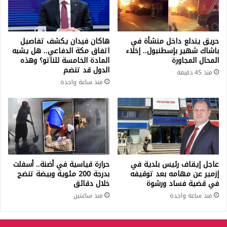
حريق يندلع داخل منشأة في
هاكان فيدان يكشف تفاصيل
باشاك شهير بإسطنبول.. إخلاء
اتفاق مكة الدفاعي.. هل يشبه
المحال المجاورة
المادة الخامسة للناتو؟ وهذه
الدول قد تنضم
منذ 45 دقيقة
منذ ساعة واحدة
عاجل إيقاف رئيس بلدية في
حرارة قياسية في أضنة.. أسفلت
إزمير عن مهامه بعد توقيفه
بدرجة 200 مئوية وبيضة تنضج
في قضية فساد ورشوة
خلال دقائق
منذ ساعة واحدة
منذ ساعتين