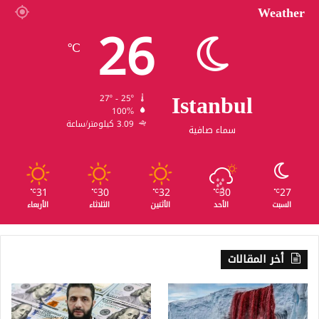
Weather
26
℃
Istanbul
27º - 25º
100%
3.09 كيلومتر/ساعة
سماء صافية
31
30
32
30
27
℃
℃
℃
℃
℃
السبت
الأحد
الأثنين
الثلاثاء
الأربعاء
أخر المقالات