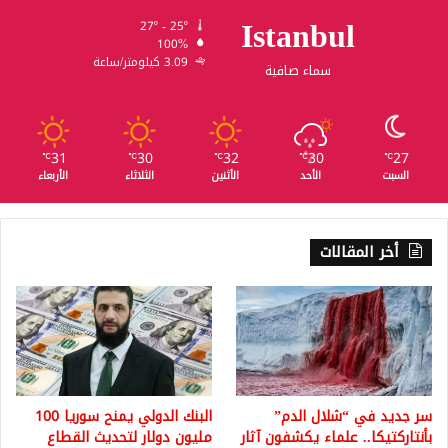
Istanbul
27º - 25º
100%
3.09 كيلومتر/ساعة
سماء صافية
31
30
32
30
27
℃
℃
℃
℃
℃
السبت
الأحد
الأثنين
الثلاثاء
الأربعاء
أخر المقالات
سر جديد في “شلال الدم”
البنك الدولي يمنح سوريا 100
بأنتاركتيكا.. علماء يكشفون آثار
مليون دولار لتحديث القطاع