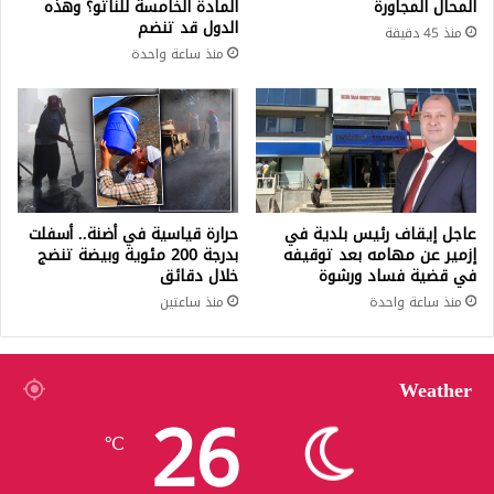
المحال المجاورة
المادة الخامسة للناتو؟ وهذه
الدول قد تنضم
منذ 45 دقيقة
منذ ساعة واحدة
عاجل إيقاف رئيس بلدية في
حرارة قياسية في أضنة.. أسفلت
إزمير عن مهامه بعد توقيفه
بدرجة 200 مئوية وبيضة تنضج
في قضية فساد ورشوة
خلال دقائق
منذ ساعة واحدة
منذ ساعتين
Weather
26
℃