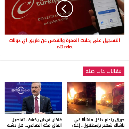
العمرة
والقدس
عن
طريق
اي
دولات
التسجيل على رحلات العمرة والقدس عن طريق اي دولات
e-
e-Devlet
Devlet
مقالات ذات صلة
حريق يندلع داخل منشأة في
هاكان فيدان يكشف تفاصيل
باشاك شهير بإسطنبول.. إخلاء
اتفاق مكة الدفاعي.. هل يشبه