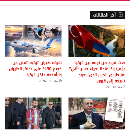
أخر المقالات
حدث فريد من نوعه بين تركيا
شركة طيران تركية تعلن عن
وأرمينيا! إعادة إحياء جسر “آني”
خصم 30% على تذاكر الطيران
رمز طريق الحرير الذي يعود
والأمتعة داخل تركيا
تاريخه إلى قرون
منذ 10 ساعات
منذ 10 ساعات