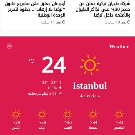
شركة طيران تركية تعلن عن
أردوغان يعلق على مشروع قانون
خصم 30% على تذاكر الطيران
“تركيا بلا إرهاب”.. خطوة لتعزيز
والأمتعة داخل تركيا
الوحدة الوطنية
منذ 10 ساعات
منذ 11 ساعة
Weather
24
℃
Istanbul
33º - 23º
100%
3.09 كيلومتر/ساعة
سماء صافية
29
29
30
34
33
℃
℃
℃
℃
℃
الخميس
الجمعة
السبت
الأحد
الأثنين