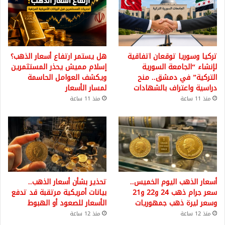
تركيا وسوريا توقعان اتفاقية
هل يستمر ارتفاع أسعار الذهب؟
لإنشاء “الجامعة السورية
إسلام مميش يحذر المستثمرين
التركية” في دمشق.. منح
ويكشف العوامل الحاسمة
دراسية واعتراف بالشهادات
لمسار الأسعار
منذ 11 ساعة
منذ 11 ساعة
أسعار الذهب اليوم الخميس..
تحذير بشأن أسعار الذهب..
سعر جرام ذهب 24 و22 و21
بيانات أمريكية مرتقبة قد تدفع
وسعر ليرة ذهب جمهوريات
الأسعار للصعود أو الهبوط
منذ 12 ساعة
منذ 12 ساعة