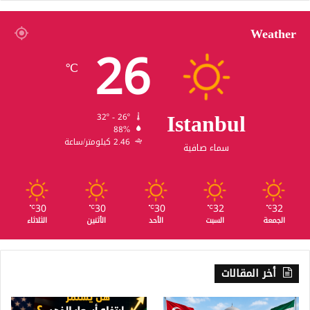
Weather
26
℃
Istanbul
32º - 26º
88%
2.46 كيلومتر/ساعة
سماء صافية
30
30
30
32
32
℃
℃
℃
℃
℃
الجمعة
السبت
الأحد
الأثنين
الثلاثاء
أخر المقالات