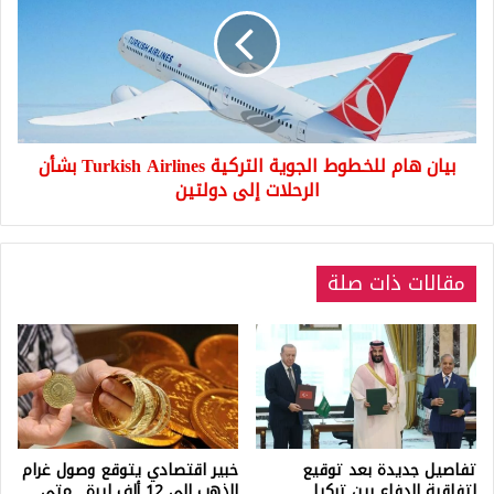
للخطوط
الجوية
التركية
Turkish
Airlines
بشأن
الرحلات
بيان هام للخطوط الجوية التركية Turkish Airlines بشأن
إلى
دولتين
الرحلات إلى دولتين
مقالات ذات صلة
تفاصيل جديدة بعد توقيع
خبير اقتصادي يتوقع وصول غرام
اتفاقية الدفاع بين تركيا
الذهب إلى 12 ألف ليرة.. متى