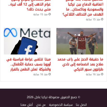
اتفاقية الدفاع بين تركيا
غرام الذهب إلى 12 ألف ليرة..
والسعودية وباكستان.. ما
متى يحدث ذلك؟
الهدف من التحالف الثلاثي؟
منذ 15 ساعة
منذ 15 ساعة
ما حقيقة الحجز على راتب محمد
ميتا تتلقى غرامة قياسية في
صلاح بعد انضمامه إلى نادي
أوروبا بسبب حماية الأطفال..
طرابزون سبور التركي
والشركة تعلن الطعن بالقرار
منذ 16 ساعة
منذ 16 ساعة
© جميع الحقوق محفوظة تركيا عاجل 2026
اتصل بنا
سياسة الخصوصية
من نحن
أعلن معنا