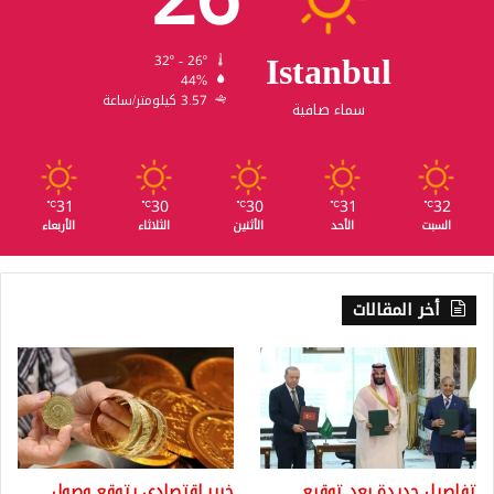
Istanbul
32º - 26º
44%
3.57 كيلومتر/ساعة
سماء صافية
31
30
30
31
32
℃
℃
℃
℃
℃
السبت
الأحد
الأثنين
الثلاثاء
الأربعاء
أخر المقالات
تفاصيل جديدة بعد توقيع
خبير اقتصادي يتوقع وصول