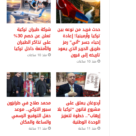
حدث فريد من نوعه بين
شركة طيران تركية
تركيا وأرمينيا! إعادة
تعلن عن خصم 30%
إحياء جسر “آني” رمز
على تذاكر الطيران
طريق الحرير الذي يعود
والأمتعة داخل تركيا
تاريخه إلى قرون
منذ 10 ساعات
منذ 10 ساعات
أردوغان يعلق على
محمد صلاح في طرابزون
مشروع قانون “تركيا بلا
سبور التركي.. موعد
إرهاب”.. خطوة لتعزيز
حفل التوقيع الرسمي
الوحدة الوطنية
والساعة والمكان
منذ 11 ساعة
منذ 11 ساعة