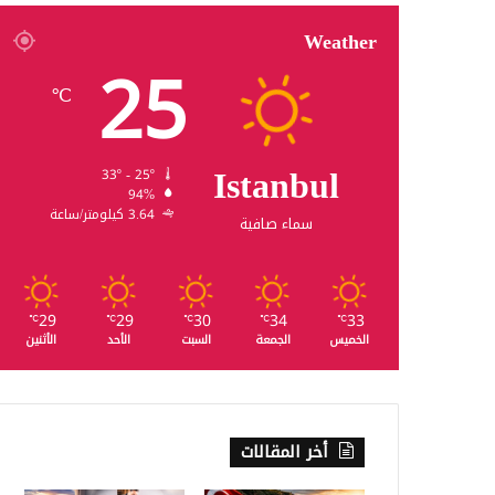
Weather
25
℃
Istanbul
33º - 25º
94%
3.64 كيلومتر/ساعة
سماء صافية
29
29
30
34
33
℃
℃
℃
℃
℃
الخميس
الجمعة
السبت
الأحد
الأثنين
أخر المقالات