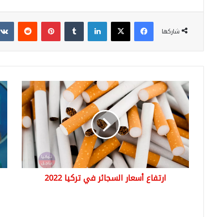
فيسبوك
‫X
لينكدإن
بينتيريست
شاركها
ارتفاع
لأو
أسعار
في
السجائر
الول
في
الم
تركيا
الأ
2022
امرأ
سود
مثل
الج
ارتفاع أسعار السجائر في تركيا 2022
متح
باس
الب
الأ