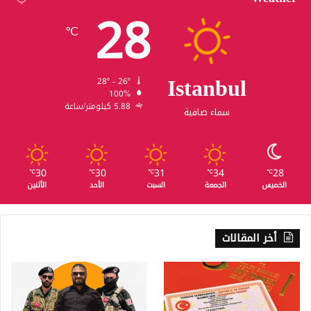
28
℃
Istanbul
28º - 26º
100%
5.88 كيلومتر/ساعة
سماء صافية
30
30
31
34
28
℃
℃
℃
℃
℃
الخميس
الجمعة
السبت
الأحد
الأثنين
أخر المقالات