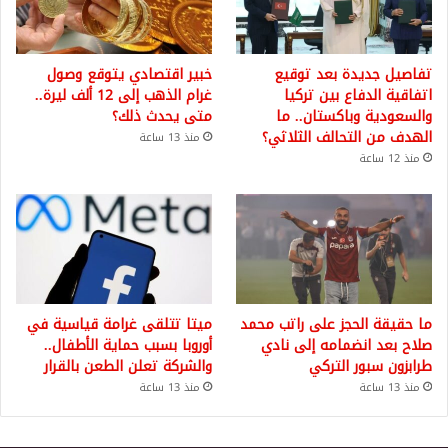
تفاصيل جديدة بعد توقيع
خبير اقتصادي يتوقع وصول
اتفاقية الدفاع بين تركيا
غرام الذهب إلى 12 ألف ليرة..
والسعودية وباكستان.. ما
متى يحدث ذلك؟
الهدف من التحالف الثلاثي؟
منذ 13 ساعة
منذ 12 ساعة
ما حقيقة الحجز على راتب محمد
ميتا تتلقى غرامة قياسية في
صلاح بعد انضمامه إلى نادي
أوروبا بسبب حماية الأطفال..
طرابزون سبور التركي
والشركة تعلن الطعن بالقرار
منذ 13 ساعة
منذ 13 ساعة