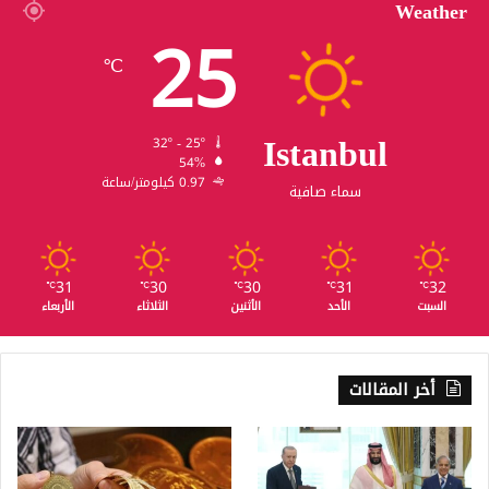
Weather
25
℃
Istanbul
32º - 25º
54%
0.97 كيلومتر/ساعة
سماء صافية
31
30
30
31
32
℃
℃
℃
℃
℃
السبت
الأحد
الأثنين
الثلاثاء
الأربعاء
أخر المقالات