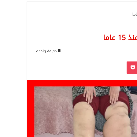
للبحث
اما
دقيقة واحدة
‫Pocket
Odnoklassn