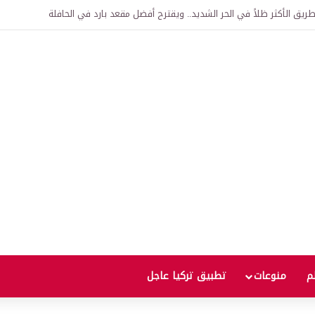
اقية لإنشاء “الجامعة السورية التركية” في دمشق.. منح دراسية واعتراف بالشهادات
لم
منوعات
تطبيق تركيا عاجل