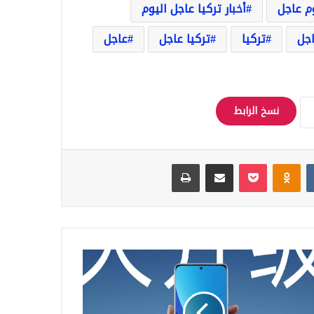
وم عاجل
أخبار تركيا عاجل اليوم
اجل
تركيا
تركيا عاجل
عاجل
نسخ الرابط
Odnoklassniki
‫Pocket
مشاركة عبر البريد
طباعة
ار
سلة
تف
ومي