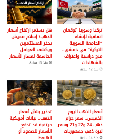
تركيا وسوريا توقعان
هل يستمر ارتفاع أسعار
اتفاقية لإنشاء
الذهب؟ إسلام مميش
“الجامعة السورية
يحذر المستثمرين
التركية” في دمشق..
ويكشف العوامل
منح دراسية واعتراف
الحاسمة لمسار الأسعار
بالشهادات
منذ 13 ساعة
منذ 12 ساعة
أسعار الذهب اليوم
تحذير بشأن أسعار
الخميس.. سعر جرام
الذهب.. بيانات أمريكية
ذهب 24 و22 و21 وسعر
مرتقبة قد تدفع
ليرة ذهب جمهوريات
الأسعار للصعود أو
الهبوط
منذ 14 ساعة