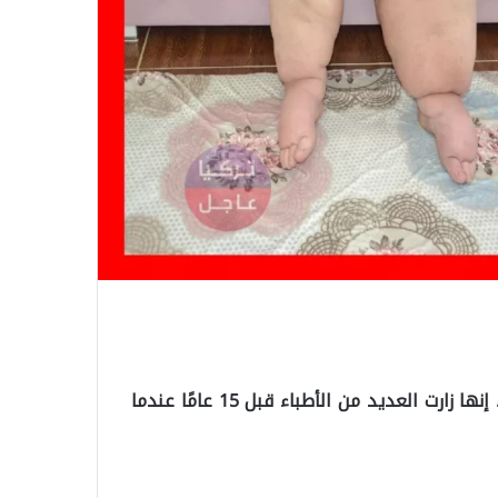
قالت نزريف ترياكي ، 50 عامًا ، والتي تعيش في باتمان ، إنها زارت العديد من الأطباء قبل 15 عامًا عندما