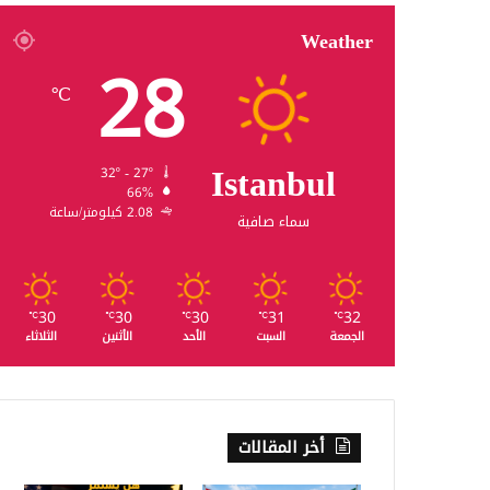
Weather
28
℃
Istanbul
32º - 27º
66%
2.08 كيلومتر/ساعة
سماء صافية
30
30
30
31
32
℃
℃
℃
℃
℃
الجمعة
السبت
الأحد
الأثنين
الثلاثاء
أخر المقالات