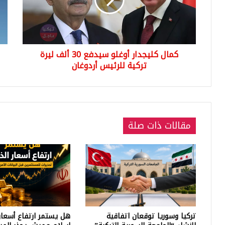
12
30
ألف
في
ليرة
تركي
تركية
أصب
للرئيس
معر
كمال كليجدار أوغلو سيدفع 30 ألف ليرة
أردوغان
تركية للرئيس أردوغان
مقالات ذات صلة
تركيا وسوريا توقعان اتفاقية
هل يستمر ارتفاع أسعار