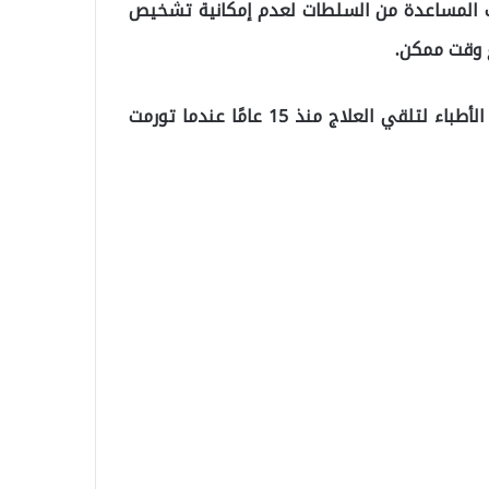
طلب المساعدة من السلطات لعدم إمكانية تشخيص
ع وقت ممكن.
نزريف ترياكي ، التي تعيش في باتمان ، زارت العديد من الأطباء لتلقي العلاج منذ 15 عامًا عندما تورمت