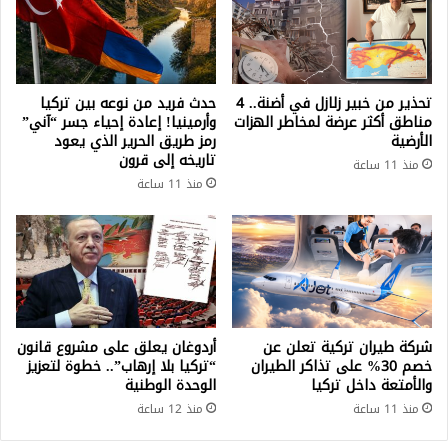
ت
س
ر
ي
ع
تحذير من خبير زلازل في أضنة.. 4
حدث فريد من نوعه بين تركيا
ا
مناطق أكثر عرضة لمخاطر الهزات
وأرمينيا! إعادة إحياء جسر “آني”
الأرضية
رمز طريق الحرير الذي يعود
ل
تاريخه إلى قرون
ع
منذ 11 ساعة
م
منذ 11 ساعة
ل
م
ن
أ
ج
ل
ج
شركة طيران تركية تعلن عن
أردوغان يعلق على مشروع قانون
م
خصم 30% على تذاكر الطيران
“تركيا بلا إرهاب”.. خطوة لتعزيز
ع
والأمتعة داخل تركيا
الوحدة الوطنية
ك
منذ 11 ساعة
منذ 12 ساعة
ل
ا