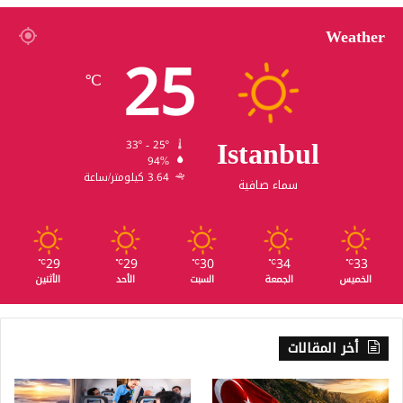
ب
ا
Weather
25
ل
ش
℃
و
ا
ر
Istanbul
ع
33º - 25º
94%
3.64 كيلومتر/ساعة
سماء صافية
29
29
30
34
33
℃
℃
℃
℃
℃
الخميس
الجمعة
السبت
الأحد
الأثنين
أخر المقالات