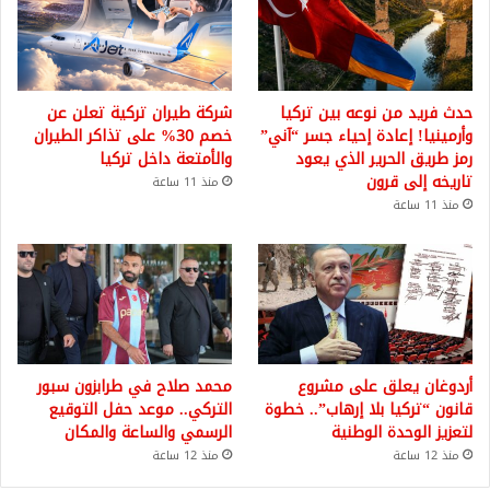
حدث فريد من نوعه بين تركيا
شركة طيران تركية تعلن عن
وأرمينيا! إعادة إحياء جسر “آني”
خصم 30% على تذاكر الطيران
رمز طريق الحرير الذي يعود
والأمتعة داخل تركيا
تاريخه إلى قرون
منذ 11 ساعة
منذ 11 ساعة
أردوغان يعلق على مشروع
محمد صلاح في طرابزون سبور
قانون “تركيا بلا إرهاب”.. خطوة
التركي.. موعد حفل التوقيع
لتعزيز الوحدة الوطنية
الرسمي والساعة والمكان
منذ 12 ساعة
منذ 12 ساعة