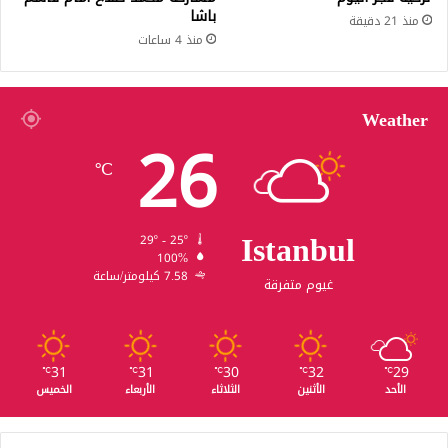
باشا
منذ 21 دقيقة
منذ 4 ساعات
Weather
26
℃
Istanbul
29º - 25º
100%
7.58 كيلومتر/ساعة
غيوم متفرقة
31
31
30
32
29
℃
℃
℃
℃
℃
الأحد
الأثنين
الثلاثاء
الأربعاء
الخميس