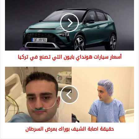
سيارات
هونداي
بايون
التي
تصنع
في
تركيا
أسعار سيارات هونداي بايون التي تصنع في تركيا
حقيقة
اصابة
الشيف
بوراك
بمرض
السرطان
حقيقة اصابة الشيف بوراك بمرض السرطان