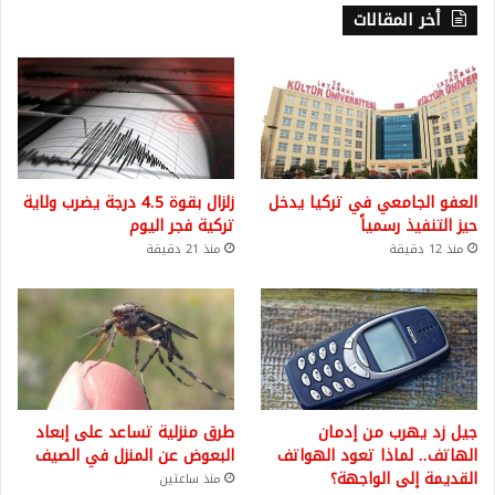
أخر المقالات
العفو الجامعي في تركيا يدخل
زلزال بقوة 4.5 درجة يضرب ولاية
حيز التنفيذ رسمياً
تركية فجر اليوم
منذ 12 دقيقة
منذ 21 دقيقة
جيل زد يهرب من إدمان
طرق منزلية تساعد على إبعاد
الهاتف.. لماذا تعود الهواتف
البعوض عن المنزل في الصيف
القديمة إلى الواجهة؟
منذ ساعتين