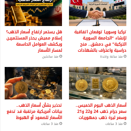
تركيا وسوريا توقعان اتفاقية
هل يستمر ارتفاع أسعار الذهب؟
لإنشاء “الجامعة السورية
إسلام مميش يحذر المستثمرين
التركية” في دمشق.. منح
ويكشف العوامل الحاسمة
دراسية واعتراف بالشهادات
لمسار الأسعار
منذ ساعة واحدة
منذ ساعتين
أسعار الذهب اليوم الخميس..
تحذير بشأن أسعار الذهب..
سعر جرام ذهب 24 و22 و21
بيانات أمريكية مرتقبة قد تدفع
وسعر ليرة ذهب جمهوريات
الأسعار للصعود أو الهبوط
منذ 3 ساعات
منذ 3 ساعات