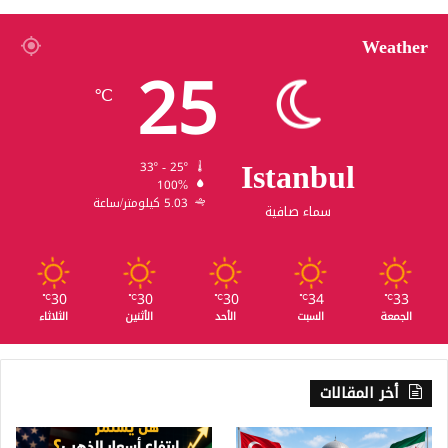
Weather
25
℃
Istanbul
33º - 25º
100%
5.03 كيلومتر/ساعة
سماء صافية
30
30
30
34
33
℃
℃
℃
℃
℃
الجمعة
السبت
الأحد
الأثنين
الثلاثاء
أخر المقالات