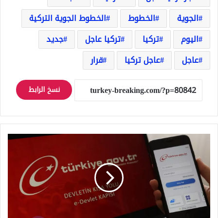
الجوية
الخطوط
الخطوط الجوية التركية
اليوم
تركيا
تركيا عاجل
جديد
عاجل
عاجل تركيا
قرار
نسخ الرابط
طريقة
تقييد
الهوية
في
حال
ضياعها
أو
سرقتها