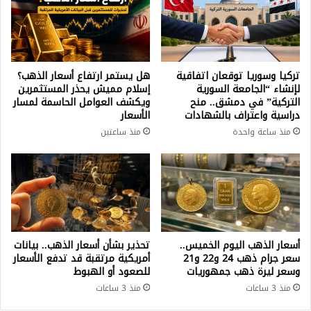
تركيا وسوريا توقعان اتفاقية
هل يستمر ارتفاع أسعار الذهب؟
لإنشاء “الجامعة السورية
إسلام مميش يحذر المستثمرين
التركية” في دمشق.. منح
ويكشف العوامل الحاسمة لمسار
دراسية واعتراف بالشهادات
الأسعار
منذ ساعة واحدة
منذ ساعتين
أسعار الذهب اليوم الخميس..
تحذير بشأن أسعار الذهب.. بيانات
سعر جرام ذهب 24 و22 و21
أمريكية مرتقبة قد تدفع الأسعار
وسعر ليرة ذهب جمهوريات
للصعود أو الهبوط
منذ 3 ساعات
منذ 3 ساعات