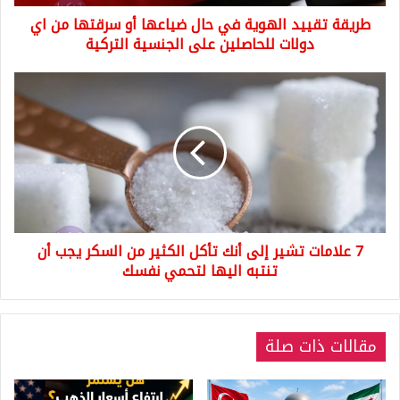
من
طريقة تقييد الهوية في حال ضياعها أو سرقتها من اي
اي
دولات
دولات للحاصلين على الجنسية التركية
للحاصلين
على
7
الجنسية
علامات
التركية
تشير
إلى
أنك
تأكل
الكثير
من
السكر
7 علامات تشير إلى أنك تأكل الكثير من السكر يجب أن
يجب
أن
تنتبه اليها لتحمي نفسك
تنتبه
اليها
لتحمي
مقالات ذات صلة
نفسك