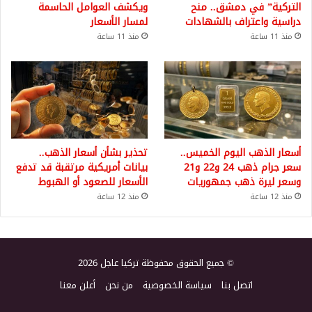
التركية” في دمشق.. منح
ويكشف العوامل الحاسمة
دراسية واعتراف بالشهادات
لمسار الأسعار
منذ 11 ساعة
منذ 11 ساعة
أسعار الذهب اليوم الخميس..
تحذير بشأن أسعار الذهب..
سعر جرام ذهب 24 و22 و21
بيانات أمريكية مرتقبة قد تدفع
وسعر ليرة ذهب جمهوريات
الأسعار للصعود أو الهبوط
منذ 12 ساعة
منذ 12 ساعة
© جميع الحقوق محفوظة تركيا عاجل 2026
اتصل بنا
سياسة الخصوصية
من نحن
أعلن معنا