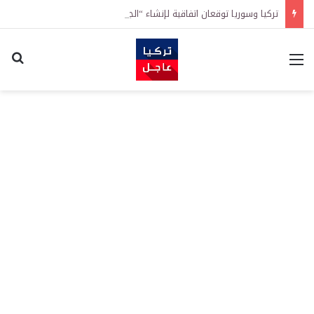
تركيا وسوريا توقعان اتفاقية لإنشاء “الجامعة السورية التركية” في دمشق.. منح دراسية واعتراف بالشهادات
القائمة
اكت