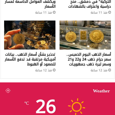
التركية” في دمشق.. منح
ويكشف العوامل الحاسمة لمسار
دراسية واعتراف بالشهادات
الأسعار
منذ 11 ساعة
منذ 11 ساعة
أسعار الذهب اليوم الخميس..
تحذير بشأن أسعار الذهب.. بيانات
سعر جرام ذهب 24 و22 و21
أمريكية مرتقبة قد تدفع الأسعار
وسعر ليرة ذهب جمهوريات
للصعود أو الهبوط
منذ 12 ساعة
منذ 12 ساعة
Weather
26
℃