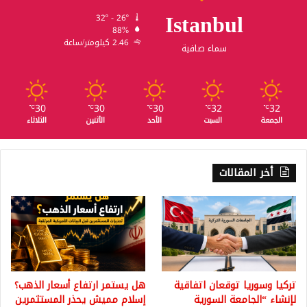
Istanbul
32º - 26º
88%
2.46 كيلومتر/ساعة
سماء صافية
30
30
30
32
32
℃
℃
℃
℃
℃
الجمعة
السبت
الأحد
الأثنين
الثلاثاء
أخر المقالات
تركيا وسوريا توقعان اتفاقية
هل يستمر ارتفاع أسعار الذهب؟
لإنشاء “الجامعة السورية
إسلام مميش يحذر المستثمرين