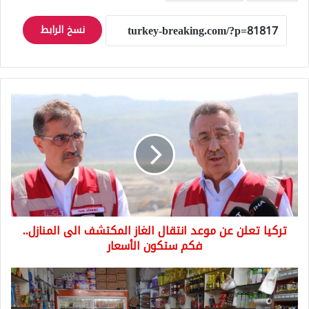
نسخ الرابط
تركيا
تعلن
عن
موعد
انتقال
الغاز
المكتشف
الى
المنازل..
تركيا تعلن عن موعد انتقال الغاز المكتشف الى المنازل..
فكم
ستكون
فكم ستكون الأسعار
الأسعار
قرار
اعفاء
ضريبي