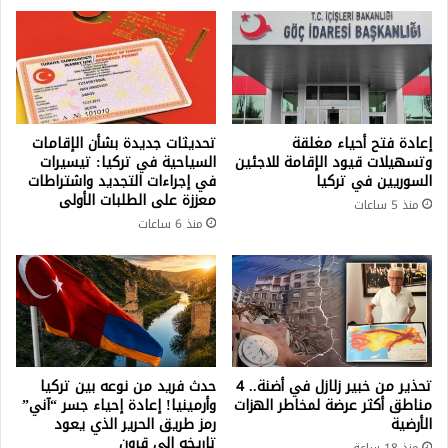
إعادة فتح أحياء مغلقة
تحديثات جديدة بشأن الإقامات
وتسهيلات قيود الإقامة للاجئين
السياحية في تركيا: تيسيرات
السوريين في تركيا
في إجراءات التجديد واشتراطات
معززة على الطلبات الأولى
منذ 5 ساعات
منذ 6 ساعات
تحذير من خبير زلازل في أضنة.. 4
حدث فريد من نوعه بين تركيا
مناطق أكثر عرضة لمخاطر الهزات
وأرمينيا! إعادة إحياء جسر “آني”
الأرضية
رمز طريق الحرير الذي يعود
تاريخه إلى قرون