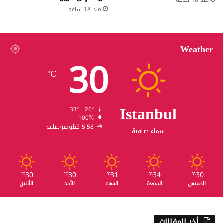
منذ 18 ساعة
منذ 18 ساعة
Weather
30
℃
Istanbul
33º - 26º
100%
5.56 كيلومتر/ساعة
سماء صافية
30
30
31
34
30
℃
℃
℃
℃
℃
الخميس
الجمعة
السبت
الأحد
الأثنين
أخر المقالات