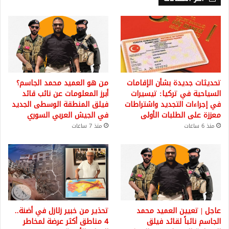
تحديثات جديدة بشأن الإقامات
من هو العميد محمد الجاسم؟
السياحية في تركيا: تيسيرات
أبرز المعلومات عن نائب قائد
في إجراءات التجديد واشتراطات
فيلق المنطقة الوسطى الجديد
معززة على الطلبات الأولى
في الجيش العربي السوري
منذ 6 ساعات
منذ 7 ساعات
عاجل | تعيين العميد محمد
تحذير من خبير زلازل في أضنة..
الجاسم نائباً لقائد فيلق
4 مناطق أكثر عرضة لمخاطر