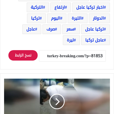
اخبار تركيا عاجل
ارتفاع
التركية
الدولار
الليرة
اليوم
تركيا
تركيا عاجل
سعر
صرف
عاجل
عاجل تركيا
ليرة
نسخ الرابط
فيديو
صادم
انتشر
عالميا..
امرأة
في
الصين