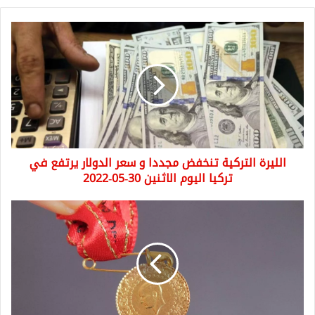
الليرة
التركية
تنخفض
مجددا
و
سعر
الدولار
يرتفع
في
الليرة التركية تنخفض مجددا و سعر الدولار يرتفع في
تركيا
اليوم
تركيا اليوم الاثنين 30-05-2022
الاثنين
30-
سعر
05-
ليرة
2022
الذهب
و
نصف
وربع
الليرة
في