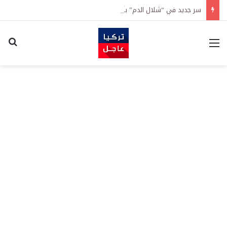
سر جديد في “شلال الدم” بأنتاركتيكا.. علماء يكشفون آثار حياة مجهرية
القائمة
اكت