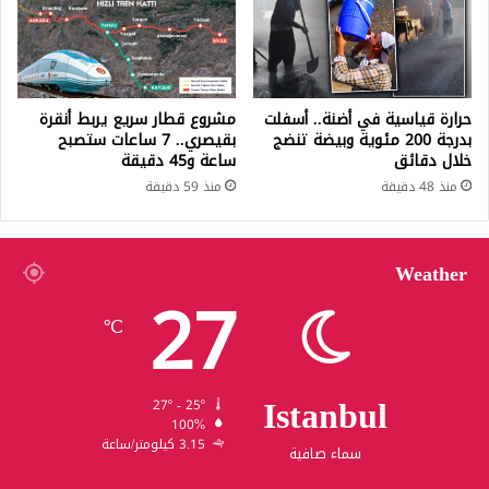
حرارة قياسية في أضنة.. أسفلت
مشروع قطار سريع يربط أنقرة
بدرجة 200 مئوية وبيضة تنضج
بقيصري.. 7 ساعات ستصبح
خلال دقائق
ساعة و45 دقيقة
منذ 48 دقيقة
منذ 59 دقيقة
Weather
27
℃
Istanbul
27º - 25º
100%
3.15 كيلومتر/ساعة
سماء صافية