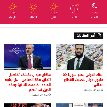
31
30
32
30
27
℃
℃
℃
℃
℃
السبت
الأحد
الأثنين
الثلاثاء
الأربعاء
أخر المقالات
البنك الدولي يمنح سوريا 100
هاكان فيدان يكشف تفاصيل
مليون دولار لتحديث القطاع
اتفاق مكة الدفاعي.. هل يشبه
المالي
المادة الخامسة للناتو؟ وهذه
الدول قد تنضم
منذ 20 دقيقة
منذ 27 دقيقة