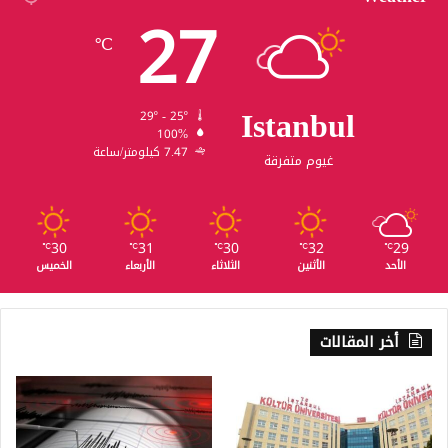
27
℃
Istanbul
29º - 25º
100%
7.47 كيلومتر/ساعة
غيوم متفرقة
30
31
30
32
29
℃
℃
℃
℃
℃
الأحد
الأثنين
الثلاثاء
الأربعاء
الخميس
أخر المقالات