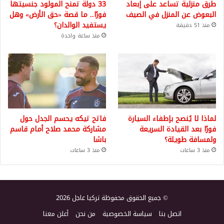
طرق منزلية تساعد على إبعاد
33 دولة تمنح المولود جنسيتها
البعوض عن المنزل في الصيف
فورًا.. ما قصة «حق الأرض» وهل
يستفيد الوالدان؟
منذ 51 دقيقة
منذ ساعة واحدة
لماذا لا يُنصح بإطفاء السيارة
فاتح تيكه يحسم الجدل حول
فورًا بعد القيادة السريعة
مشاركة محمد صلاح أمام قاسم
ولمسافة طويلة؟
باشا
منذ 3 ساعات
منذ 3 ساعات
© جميع الحقوق محفوظة تركيا عاجل 2026
اتصل بنا
سياسة الخصوصية
من نحن
أعلن معنا