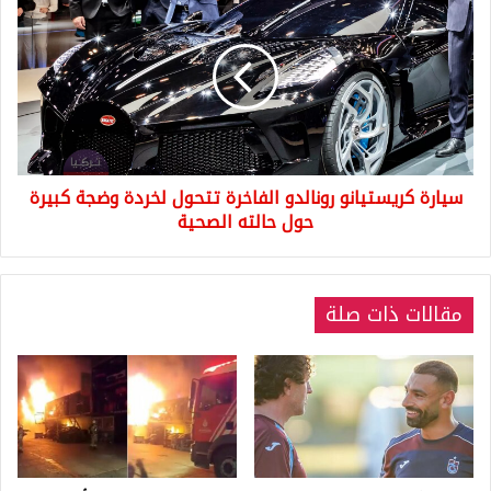
كريستيانو
رونالدو
الفاخرة
تتحول
لخردة
وضجة
كبيرة
حول
سيارة كريستيانو رونالدو الفاخرة تتحول لخردة وضجة كبيرة
حالته
الصحية
حول حالته الصحية
مقالات ذات صلة