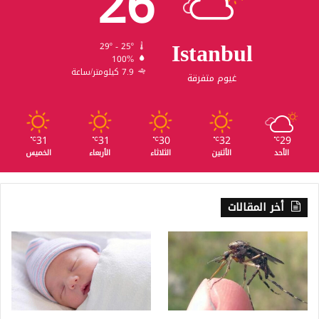
26
Istanbul
29º - 25º
100%
7.9 كيلومتر/ساعة
غيوم متفرقة
31
31
30
32
29
℃
℃
℃
℃
℃
الأحد
الأثنين
الثلاثاء
الأربعاء
الخميس
أخر المقالات