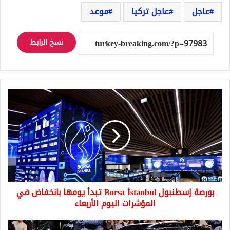
عاجل
عاجل تركيا
موعد
نسخ الرابط
بورصة
إسطنبول
Borsa
İstanbul
تبدأ
يومها
بانخفاض
في
المؤشرات
بورصة إسطنبول Borsa İstanbul تبدأ يومها بانخفاض في
اليوم
الأربعاء
المؤشرات اليوم الأربعاء
سيارة