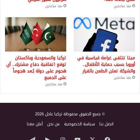
منذ ساعتين
منذ ساعتين
ميتا تتلقى غرامة قياسية في
تركيا والسعودية وباكستان
أوروبا بسبب حماية الأطفال..
توقع اتفاقية دفاع مشترك.. أي
والشركة تعلن الطعن بالقرار
هجوم على دولة يُعد هجوماً
على الجميع
منذ ساعتين
منذ ساعتين
© جميع الحقوق محفوظة تركيا عاجل 2026
اتصل بنا
سياسة الخصوصية
من نحن
أعلن معنا
‫X
فيسبوك
‫YouTube
انستقرام
‏Google
تيلقرام