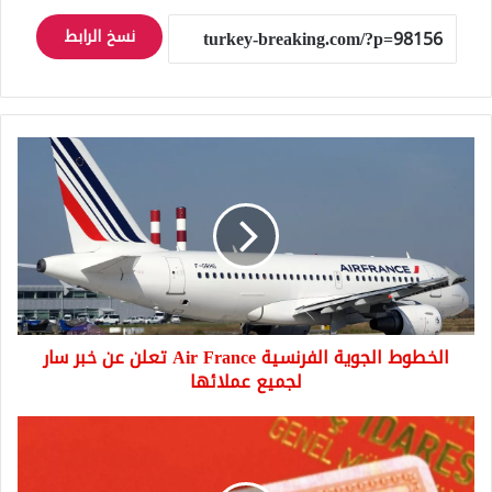
نسخ الرابط
الخطوط
الجوية
الفرنسية
Air
France
تعلن
عن
خبر
سار
الخطوط الجوية الفرنسية Air France تعلن عن خبر سار
لجميع
عملائها
لجميع عملائها
تجديد
الإقامات
السياحية