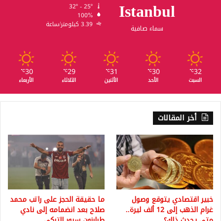
Istanbul
32º - 25º
100%
3.39 كيلومتر/ساعة
سماء صافية
30
29
31
30
32
℃
℃
℃
℃
℃
السبت
الأحد
الأثنين
الثلاثاء
الأربعاء
أخر المقالات
خبير اقتصادي يتوقع وصول
ما حقيقة الحجز على راتب محمد
غرام الذهب إلى 12 ألف ليرة..
صلاح بعد انضمامه إلى نادي
متى يحدث ذلك؟
طرابزون سبور التركي