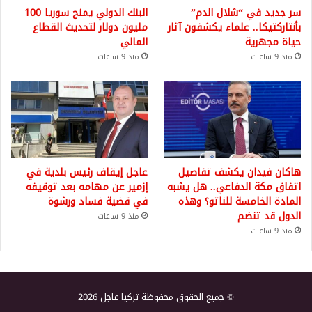
سر جديد في “شلال الدم”
البنك الدولي يمنح سوريا 100
بأنتاركتيكا.. علماء يكشفون آثار
مليون دولار لتحديث القطاع
حياة مجهرية
المالي
منذ 9 ساعات
منذ 9 ساعات
هاكان فيدان يكشف تفاصيل
عاجل إيقاف رئيس بلدية في
اتفاق مكة الدفاعي.. هل يشبه
إزمير عن مهامه بعد توقيفه
المادة الخامسة للناتو؟ وهذه
في قضية فساد ورشوة
الدول قد تنضم
منذ 9 ساعات
منذ 9 ساعات
© جميع الحقوق محفوظة تركيا عاجل 2026