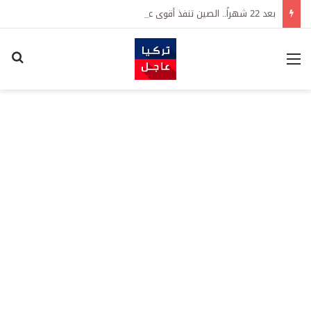
بعد 22 شهراً.. الصين تنفذ أقوى عملية شراء للذهب منذ أكتوبر 2023
القائمة
اكت