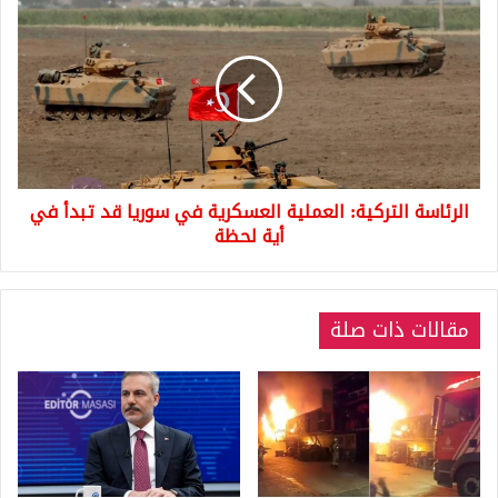
التركية:
العملية
العسكرية
في
سوريا
قد
تبدأ
في
الرئاسة التركية: العملية العسكرية في سوريا قد تبدأ في
أية
لحظة
أية لحظة
مقالات ذات صلة