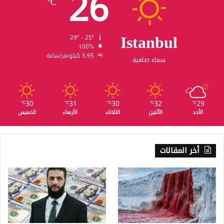
26
℃
Istanbul
29º - 25º
100%
5.95 كيلومتر/ساعة
سماء صافية
30
31
30
32
29
℃
℃
℃
℃
℃
الأحد
الأثنين
الثلاثاء
الأربعاء
الخميس
أخر المقالات