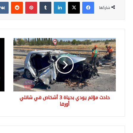
فيسبوك
‫X
لينكدإن
بينتيريست
شاركها
حادث
الت
مؤلم
توك
يودي
أما
بحياة
خط
3
إزال
أشخاص
من
في
متا
شانلي
App
أورفا
ore
حادث مؤلم يودي بحياة 3 أشخاص في شانلي
و
أورفا
lay
ore