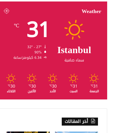
Weather
31
℃
Istanbul
32º - 27º
90%
6.34 كيلومتر/ساعة
سماء صافية
30
30
30
31
31
℃
℃
℃
℃
℃
الجمعة
السبت
الأحد
الأثنين
الثلاثاء
أخر المقالات