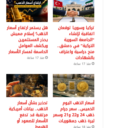
تركيا وسوريا توقعان
هل يستمر ارتفاع أسعار
اتفاقية لإنشاء
الذهب؟ إسلام مميش
“الجامعة السورية
يحذر المستثمرين
التركية” في دمشق..
ويكشف العوامل
منح دراسية واعتراف
الحاسمة لمسار الأسعار
بالشهادات
منذ 17 ساعة
منذ 17 ساعة
أسعار الذهب اليوم
تحذير بشأن أسعار
الخميس.. سعر جرام
الذهب.. بيانات أمريكية
ذهب 24 و22 و21 وسعر
مرتقبة قد تدفع
ليرة ذهب جمهوريات
الأسعار للصعود أو
الهبوط
منذ 18 ساعة