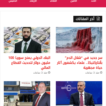
الأحد
الأثنين
الثلاثاء
الأربعاء
الخميس
أخر المقالات
سر جديد في “شلال الدم”
البنك الدولي يمنح سوريا 100
بأنتاركتيكا.. علماء يكشفون آثار
مليون دولار لتحديث القطاع
حياة مجهرية
المالي
منذ 3 ساعات
منذ 3 ساعات