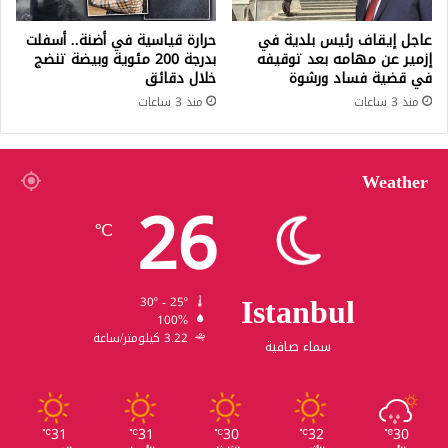
عاجل إيقاف رئيس بلدية في
حرارة قياسية في أضنة.. أسفلت
إزمير عن مهامه بعد توقيفه
بدرجة 200 مئوية وبيضة تنضج
في قضية فساد ورشوة
خلال دقائق
منذ 3 ساعات
منذ 3 ساعات
Weather
26
℃
Istanbul
30º - 25º
100%
3.22 كيلومتر/ساعة
سماء صافية
31
31
30
32
30
℃
℃
℃
℃
℃