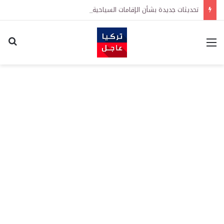
تحديثات جديدة بشأن الإقامات السياحية في تركيا: تيسيرات في إجراءات التجديد واشتراطات معززة على الطلبات الأولى
القائمة
اكت