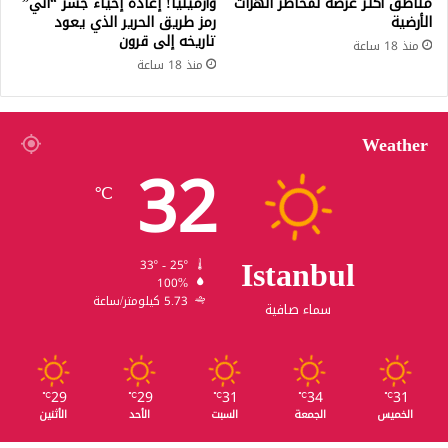
مناطق أكثر عرضة لمخاطر الهزات
وأرمينيا! إعادة إحياء جسر “آني”
الأرضية
رمز طريق الحرير الذي يعود
تاريخه إلى قرون
منذ 18 ساعة
منذ 18 ساعة
Weather
32
℃
Istanbul
33º - 25º
100%
5.73 كيلومتر/ساعة
سماء صافية
29
29
31
34
31
℃
℃
℃
℃
℃
الخميس
الجمعة
السبت
الأحد
الأثنين