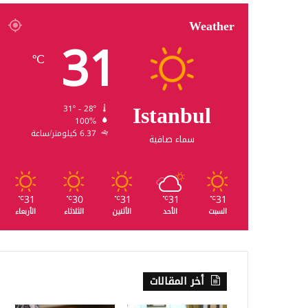
Weather
31
℃
Istanbul
31º - 28º
100%
6.37 كيلومتر/ساعة
سماء صافية
31
30
31
31
31
℃
℃
℃
℃
℃
السبت
الأحد
الأثنين
الثلاثاء
الأربعاء
أخر المقالات