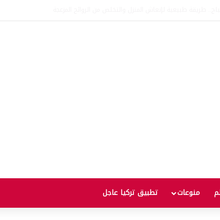
اتفاقية الدفاع بين تركيا والسعودية وباكستان.. ما الهدف من التحالف الثلاثي؟
لم
منوعات
تطبيق تركيا عاجل