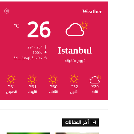
Weather
26
℃
Istanbul
29º - 25º
100%
6.96 كيلومتر/ساعة
غيوم متفرقة
31
31
30
32
29
℃
℃
℃
℃
℃
الأحد
الأثنين
الثلاثاء
الأربعاء
الخميس
أخر المقالات