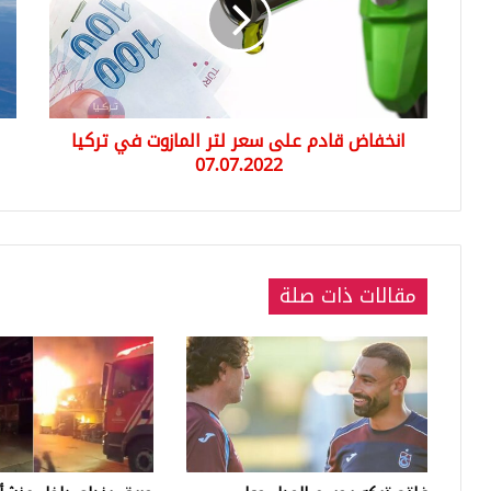
سعر
الب
لتر
تلغ
المازوت
500
في
رحل
تركيا
جوي
07.07.2022
داخ
انخفاض قادم على سعر لتر المازوت في تركيا
ودو
07.07.2022
مقالات ذات صلة