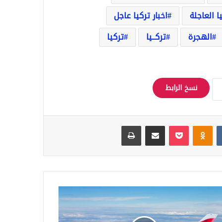
يا العاجلة
اخبار تركيا عاجل
الهجرة
تركــيا
تركيا
نسخ الرابط
Odnoklassniki
‫Pocket
مشاركة عبر البريد
طباعة
ل
طوط
وية