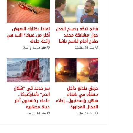
فاتح تيكه يحسم الجدل
لماذا يختارك البعوض
حول مشاركة محمد
أكثر من غيرك؟ السر في
صلاح أمام قاسم باشا
رائحة جلدك
منذ 39 دقيقة
منذ ساعة واحدة
حريق يندلع داخل
سر جديد في “شلال
منشأة في باشاك
الدم” بأنتاركتيكا..
شهير بإسطنبول.. إخلاء
علماء يكشفون آثار
المحال المجاورة
حياة مجهرية
منذ 14 ساعة
منذ 14 ساعة