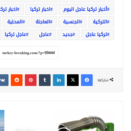
أخبار تركيا عاجل اليوم
اخبار تركيا
اخبار ترك
التركية
الجنسية
العاجلة
المحلية
تركيا عاجل
جديد
عاجل
عاجل تركيا
فيسبوك
‫X
لينكدإن
بينتيريست
شاركها
انخفاض
عاج
قادم
الخ
على
الج