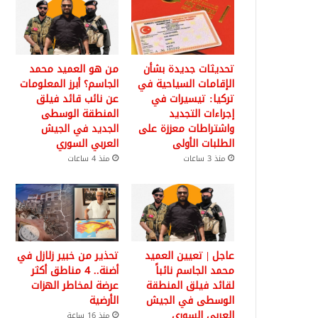
تحديثات جديدة بشأن
من هو العميد محمد
الإقامات السياحية في
الجاسم؟ أبرز المعلومات
تركيا: تيسيرات في
عن نائب قائد فيلق
إجراءات التجديد
المنطقة الوسطى
واشتراطات معززة على
الجديد في الجيش
الطلبات الأولى
العربي السوري
منذ 3 ساعات
منذ 4 ساعات
عاجل | تعيين العميد
تحذير من خبير زلازل في
محمد الجاسم نائباً
أضنة.. 4 مناطق أكثر
لقائد فيلق المنطقة
عرضة لمخاطر الهزات
الوسطى في الجيش
الأرضية
العربي السوري
منذ 16 ساعة