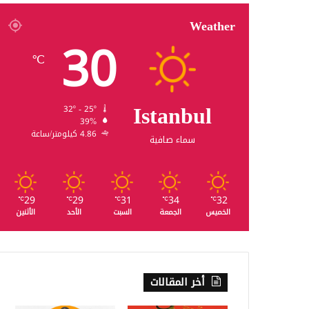
Weather
30
℃
Istanbul
32º - 25º
39%
4.86 كيلومتر/ساعة
سماء صافية
29
29
31
34
32
℃
℃
℃
℃
℃
الخميس
الجمعة
السبت
الأحد
الأثنين
أخر المقالات