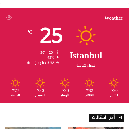
Weather
25
℃
Istanbul
30º - 25º
93%
5.32 كيلومتر/ساعة
سماء صافية
27
30
30
32
30
℃
℃
℃
℃
℃
الأثنين
الثلاثاء
الأربعاء
الخميس
الجمعة
أخر المقالات