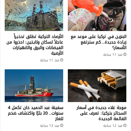
البنزين في تركيا على موعد مع
الأرصاد التركية تطلق تحذيراً
زيادة جديدة.. كم سترتفع
عاجلاً لسكان ولايتين: احذروا من
الأسعار؟
الفيضانات والبرق والانهيارات
الأرضية
منذ 11 ساعة
منذ 11 ساعة
موجة غلاء جديدة في أسعار
سفينة عبد الحميد خان تكمل 4
السجائر بتركيا: تعرف على
سنوات.. 20 بئرًا واكتشاف ضخم
القائمة الجديدة
للغاز
منذ 12 ساعة
منذ 13 ساعة