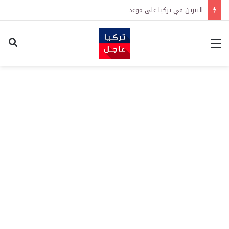
البنزين في تركيا على موعد مع زيادة جديدة.. كم سترتفع الأسعار؟
القائمة
اكت