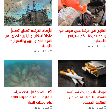
البنزين في تركيا على موعد مع
الأرصاد التركية تطلق تحذيراً
زيادة جديدة.. كم سترتفع
عاجلاً لسكان ولايتين: احذروا من
الأسعار؟
الفيضانات والبرق والانهيارات
الأرضية
منذ 11 ساعة
منذ 11 ساعة
موجة غلاء جديدة في أسعار
اكتشاف مذهل تحت مياه
السجائر بتركيا: تعرف على
صقلية.. سفينة عمرها 2300
القائمة الجديدة
عام ومئات الجرار
منذ 12 ساعة
منذ 12 ساعة