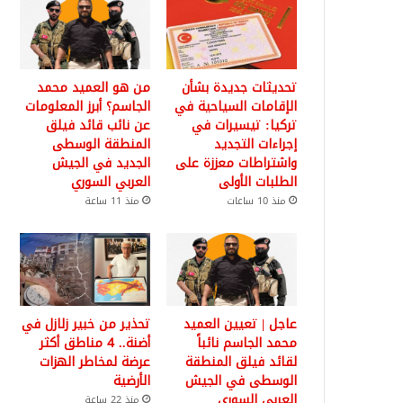
تحديثات جديدة بشأن
من هو العميد محمد
الإقامات السياحية في
الجاسم؟ أبرز المعلومات
تركيا: تيسيرات في
عن نائب قائد فيلق
إجراءات التجديد
المنطقة الوسطى
واشتراطات معززة على
الجديد في الجيش
الطلبات الأولى
العربي السوري
منذ 10 ساعات
منذ 11 ساعة
عاجل | تعيين العميد
تحذير من خبير زلازل في
محمد الجاسم نائباً
أضنة.. 4 مناطق أكثر
لقائد فيلق المنطقة
عرضة لمخاطر الهزات
الوسطى في الجيش
الأرضية
العربي السوري
منذ 22 ساعة