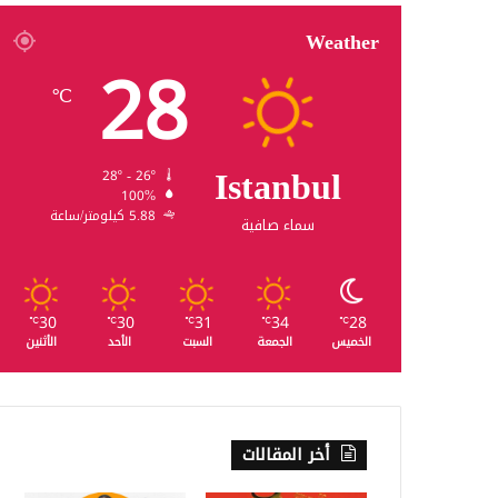
Weather
28
℃
Istanbul
28º - 26º
100%
5.88 كيلومتر/ساعة
سماء صافية
30
30
31
34
28
℃
℃
℃
℃
℃
الخميس
الجمعة
السبت
الأحد
الأثنين
أخر المقالات