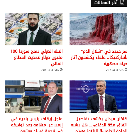
أخر المقالات
سر جديد في “شلال الدم”
البنك الدولي يمنح سوريا 100
بأنتاركتيكا.. علماء يكشفون آثار
مليون دولار لتحديث القطاع
حياة مجهرية
المالي
منذ 4 ساعات
منذ 4 ساعات
هاكان فيدان يكشف تفاصيل
عاجل إيقاف رئيس بلدية في
اتفاق مكة الدفاعي.. هل يشبه
إزمير عن مهامه بعد توقيفه
المادة الخامسة للناتو؟ وهذه
في قضية فساد ورشوة