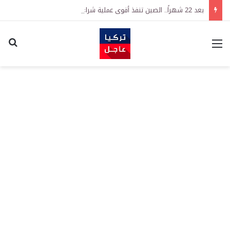
بعد 22 شهراً.. الصين تنفذ أقوى عملية شراء للذهب منذ أكتوبر 2023
القائمة
اكت