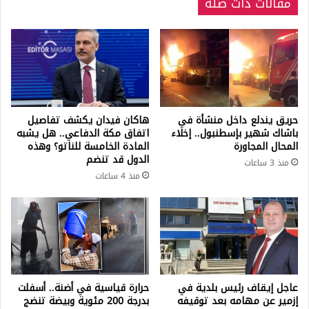
مقالات ذات صلة
حريق يندلع داخل منشأة في
هاكان فيدان يكشف تفاصيل
باشاك شهير بإسطنبول.. إخلاء
اتفاق مكة الدفاعي.. هل يشبه
المحال المجاورة
المادة الخامسة للناتو؟ وهذه
الدول قد تنضم
منذ 3 ساعات
منذ 4 ساعات
عاجل إيقاف رئيس بلدية في
حرارة قياسية في أضنة.. أسفلت
إزمير عن مهامه بعد توقيفه
بدرجة 200 مئوية وبيضة تنضج