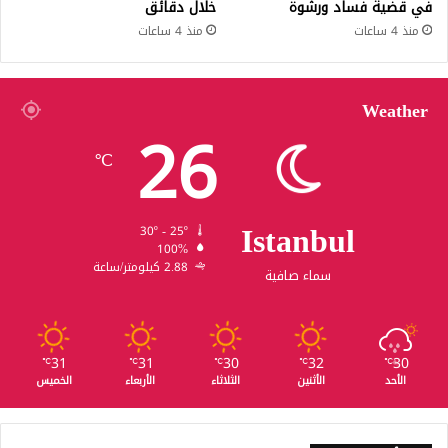
في قضية فساد ورشوة
خلال دقائق
منذ 4 ساعات
منذ 4 ساعات
Weather
26
℃
Istanbul
30º - 25º
100%
2.88 كيلومتر/ساعة
سماء صافية
31
31
30
32
30
℃
℃
℃
℃
℃
الأحد
الأثنين
الثلاثاء
الأربعاء
الخميس